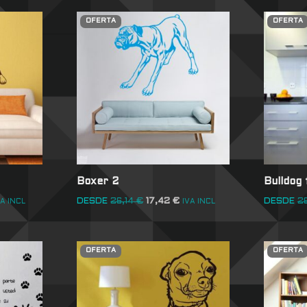
OFERTA
OFERTA
Boxer 2
Bulldog
DESDE
26,14
€
17,42
€
DESDE
2
VA INCL
IVA INCL
OFERTA
OFERTA