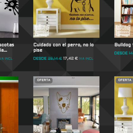
scotas
Cuidado con el perro, no lo
Bulldog
lia…
pise
DESDE
1
DESDE
26,14
€
17,42
€
VA INCL
IVA INCL
OFERTA
OFERTA