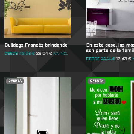
Bulldogs Francés brindando
En esta casa, las ma
son parte de la fami
DESDE
43,56
€
29,04
€
IVA INCL
DESDE
26,14
€
17,42
€
I
OFERTA
OFERTA