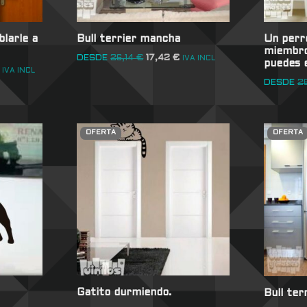
blarle a
Bull terrier mancha
Un perro
miembro 
DESDE
26,14
€
17,42
€
IVA INCL
puedes 
IVA INCL
DESDE
2
OFERTA
OFERTA
Gatito durmiendo.
Bull ter