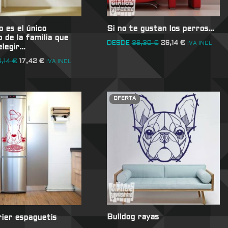
 es el único
Si no te gustan los perros…
de la familia que
DESDE
36,30
€
26,14
€
IVA INCL
elegir…
6,14
€
17,42
€
IVA INCL
OFERTA
Bulldog rayas
rier espaguetis