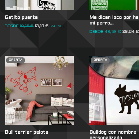
Gatito puerta
Me dicen loco por ha
mi perro…
DESDE
18,15
€
12,10
€
IVA INCL
DESDE
43,56
€
29,04
€
OFERTA
OFERTA
Bull terrier pelota
Bulldog con nombre
personalizado