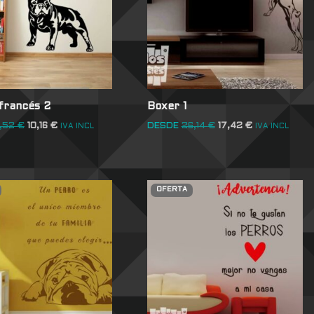
 francés 2
Boxer 1
4,52
€
10,16
€
DESDE
26,14
€
17,42
€
IVA INCL
IVA INCL
OFERTA