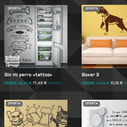
OFERTA
OFERTA
Sin mi perro «tattoo»
Boxer 3
DESDE
26,14
€
17,42
€
DESDE
14,52
€
10,16
€
IVA INCL
I
OFERTA
OFERTA