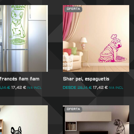
OFERTA
 francés ñam ñam
Shar pei, espaguetis
6,14
€
17,42
€
DESDE
26,14
€
17,42
€
IVA INCL
IVA INCL
OFERTA