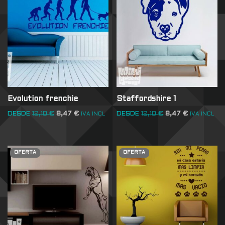
Evolution frenchie
Staffordshire 1
DESDE
12,10
€
8,47
€
DESDE
12,10
€
8,47
€
IVA INCL
IVA INCL
OFERTA
OFERTA