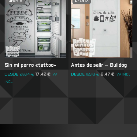
OFERTA
OFERTA
Sin mi perro «tattoo»
Antes de salir – Bulldog
DESDE
26,14
€
17,42
€
DESDE
12,10
€
8,47
€
IVA
IVA INCL
INCL