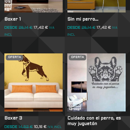
Boxer 1
Sin mi perro…
DESDE
26,14
€
17,42
€
DESDE
26,14
€
17,42
€
IVA
IVA
INCL
INCL
OFERTA
OFERTA
Boxer 3
Cuidado con el perro, es
muy juguetón
DESDE
14,52
€
10,16
€
IVA INCL