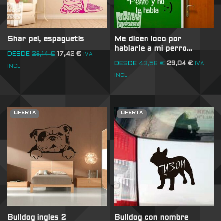
Shar pei, espaguetis
Me dicen loco por
hablarle a mi perro…
DESDE
26,14
€
17,42
€
IVA
DESDE
43,56
€
29,04
€
IVA
INCL
INCL
OFERTA
OFERTA
Bulldog ingles 2
Bulldog con nombre