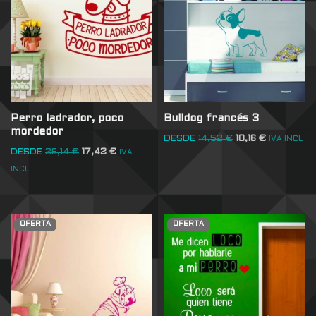
Perro ladrador, poco
Bulldog francés 3
mordedor
DESDE
14,52
€
10,16
€
IVA INCL
DESDE
26,14
€
17,42
€
IVA
INCL
OFERTA
OFERTA