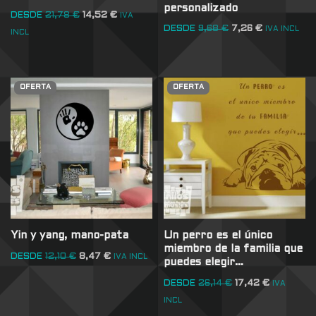
personalizado
DESDE
21,78
€
14,52
€
IVA
DESDE
9,68
€
7,26
€
IVA INCL
INCL
OFERTA
OFERTA
Yin y yang, mano-pata
Un perro es el único
miembro de la familia que
DESDE
12,10
€
8,47
€
IVA INCL
puedes elegir…
DESDE
26,14
€
17,42
€
IVA
INCL