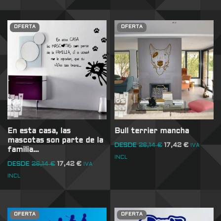
OFERTA
OFERTA
En esta casa, las
Bull terrier mancha
mascotas son parte de la
DESDE
26,14
€
17,42
€
IVA
familia…
INCL
DESDE
26,14
€
17,42
€
IVA
INCL
OFERTA
OFERTA