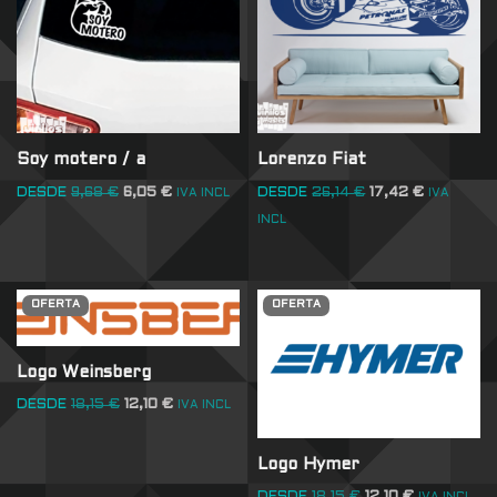
Soy motero / a
Lorenzo Fiat
DESDE
9,68
€
6,05
€
DESDE
26,14
€
17,42
€
IVA INCL
IVA
INCL
OFERTA
OFERTA
Logo Weinsberg
DESDE
18,15
€
12,10
€
IVA INCL
Logo Hymer