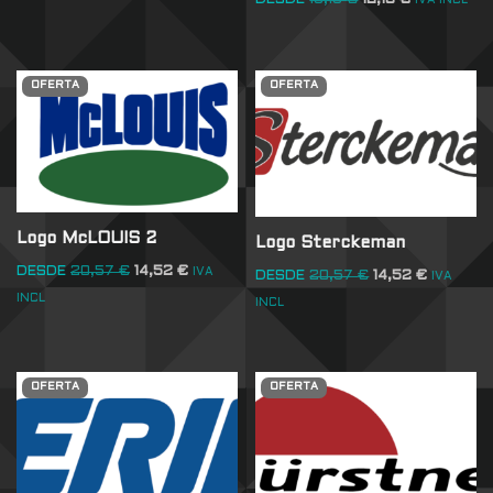
DESDE
18,15
€
12,10
€
IVA INCL
OFERTA
OFERTA
Logo McLOUIS 2
Logo Sterckeman
DESDE
20,57
€
14,52
€
IVA
DESDE
20,57
€
14,52
€
IVA
INCL
INCL
OFERTA
OFERTA