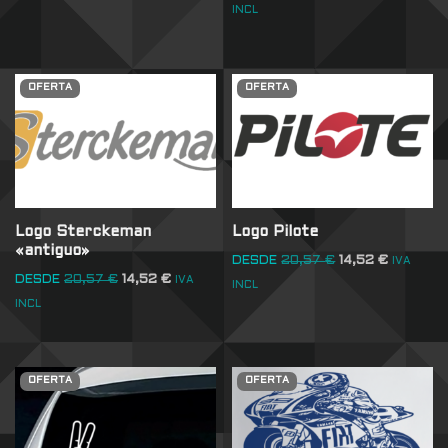
INCL
OFERTA
OFERTA
Logo Sterckeman
Logo Pilote
«antiguo»
DESDE
20,57
€
14,52
€
IVA
DESDE
20,57
€
14,52
€
IVA
INCL
INCL
OFERTA
OFERTA