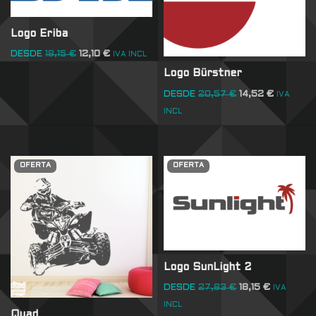
Logo Eriba
DESDE
18,15
€
12,10
€
IVA INCL
Logo Bürstner
DESDE
20,57
€
14,52
€
IVA
INCL
OFERTA
OFERTA
Logo SunLight 2
DESDE
27,83
€
18,15
€
IVA
INCL
Quad