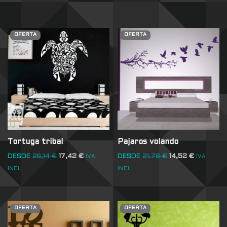
OFERTA
OFERTA
Tortuga tribal
Pajaros volando
DESDE
26,14
€
17,42
€
DESDE
21,78
€
14,52
€
IVA
IVA
INCL
INCL
OFERTA
OFERTA