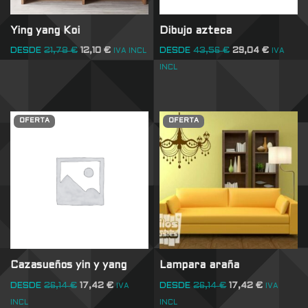
Ying yang Koi
Dibujo azteca
DESDE
21,78
€
12,10
€
DESDE
43,56
€
29,04
€
IVA INCL
IVA
INCL
OFERTA
OFERTA
Cazasueños yin y yang
Lampara araña
DESDE
26,14
€
17,42
€
DESDE
26,14
€
17,42
€
IVA
IVA
INCL
INCL