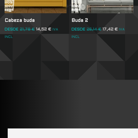
Cabeza buda
Buda 2
DESDE
21,78
€
14,52
€
DESDE
26,14
€
17,42
€
IVA
IVA
INCL
INCL