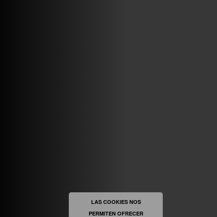
ABRIR FACEBOOK
VINILOSYMAS.ES
ESTÁ EN VINILOSYMAS.ES.
MAYO 6TH, 8: 54PM
ABRIR FACEBOOK
LAS COOKIES NOS
PERMITEN OFRECER