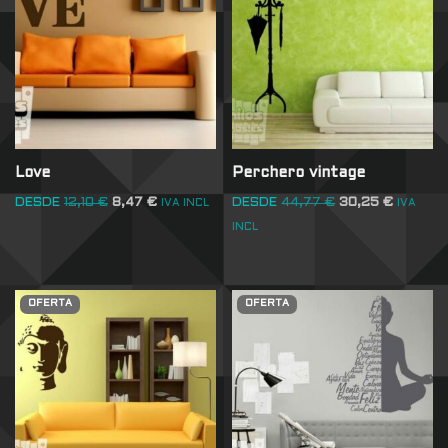
Love
Perchero vintage
DESDE
12,10
€
8,47
€
DESDE
44,77
€
30,25
€
IVA INCL
IVA
INCL
OFERTA
OFERTA