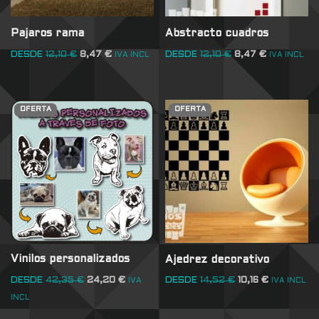
Pajaros rama
Abstracto cuadros
DESDE
12,10
€
8,47
€
DESDE
12,10
€
8,47
€
IVA INCL
IVA INCL
OFERTA
OFERTA
Vinilos personalizados
Ajedrez decorativo
DESDE
42,35
€
24,20
€
DESDE
14,52
€
10,16
€
IVA
IVA INCL
INCL