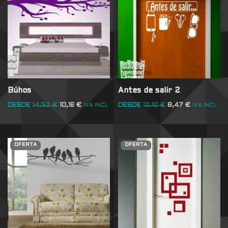
Búhos
Antes de salir 2
DESDE
14,52
€
10,16
€
DESDE
12,10
€
8,47
€
IVA INCL
IVA INCL
OFERTA
OFERTA