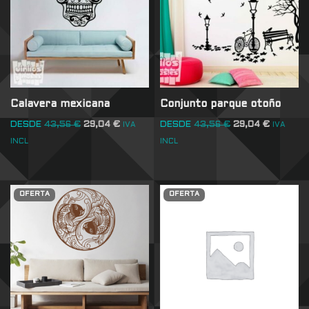
Calavera mexicana
Conjunto parque otoño
DESDE
43,56
€
29,04
€
DESDE
43,56
€
29,04
€
IVA
IVA
INCL
INCL
OFERTA
OFERTA