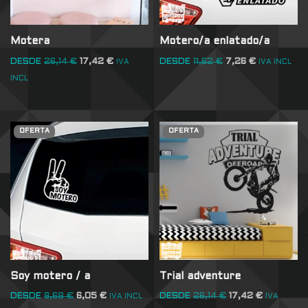
Motera
Motero/a enlatado/a
DESDE
26,14
€
17,42
€
DESDE
11,62
€
7,26
€
IVA
IVA INCL
INCL
OFERTA
OFERTA
Soy motero / a
Trial adventure
DESDE
9,68
€
6,05
€
DESDE
26,14
€
17,42
€
IVA INCL
IVA