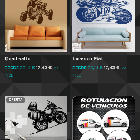
Quad salto
Lorenzo Fiat
DESDE
26,14
€
17,42
€
DESDE
26,14
€
17,42
€
IVA
IVA
INCL
INCL
OFERTA