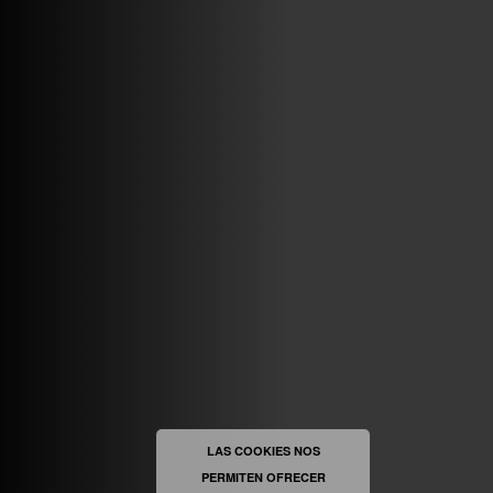
VINILOSYMAS.ES
MAYO 7TH, 10: 10PM
ABRIR FACEBOOK
VINILOSYMAS.ES
ESTÁ EN VINILOSYMAS.ES.
MAYO 6TH, 8: 58PM
ABRIR FACEBOOK
LAS COOKIES NOS
PERMITEN OFRECER
VINILOSYMAS.ES
ESTÁ EN VINILOSYMAS.ES.