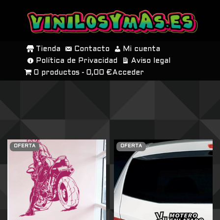
SALTAR
AL
Tienda
Contacto
Mi cuenta
CONTENIDO
Política de Privacidad
Aviso legal
0 productos
0,00 €
Acceder
OFERTA
OFERTA