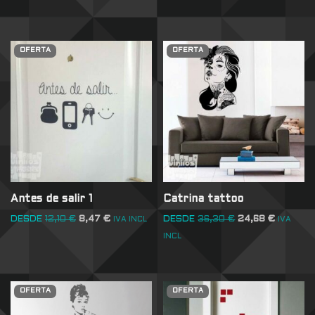
OFERTA
OFERTA
Antes de salir 1
Catrina tattoo
DESDE
12,10
€
8,47
€
DESDE
36,30
€
24,68
€
IVA INCL
IVA
INCL
OFERTA
OFERTA