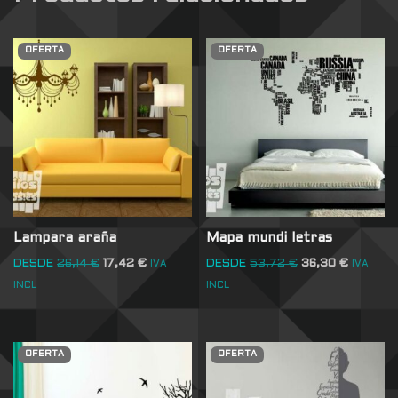
OFERTA
OFERTA
Lampara araña
Mapa mundi letras
DESDE
26,14
€
17,42
€
DESDE
53,72
€
36,30
€
IVA
IVA
INCL
INCL
OFERTA
OFERTA