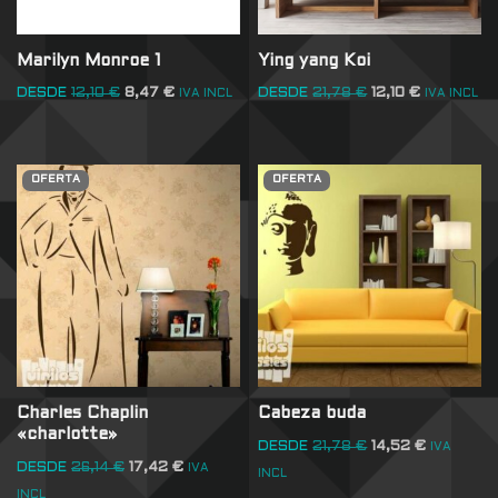
Marilyn Monroe 1
Ying yang Koi
DESDE
12,10
€
8,47
€
DESDE
21,78
€
12,10
€
IVA INCL
IVA INCL
OFERTA
OFERTA
Charles Chaplin
Cabeza buda
«charlotte»
DESDE
21,78
€
14,52
€
IVA
DESDE
26,14
€
17,42
€
IVA
INCL
INCL