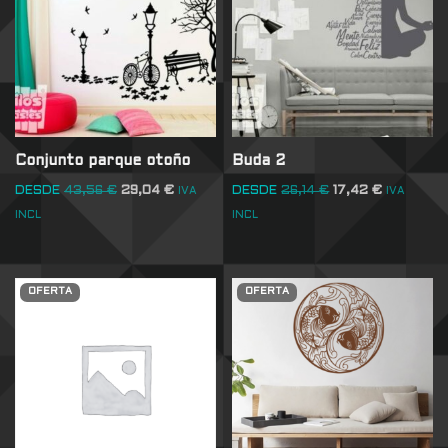
Conjunto parque otoño
Buda 2
DESDE
43,56
€
29,04
€
DESDE
26,14
€
17,42
€
IVA
IVA
INCL
INCL
OFERTA
OFERTA