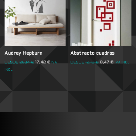
Audrey Hepburn
Abstracto cuadros
DESDE
26,14
€
17,42
€
DESDE
12,10
€
8,47
€
IVA
IVA INCL
INCL