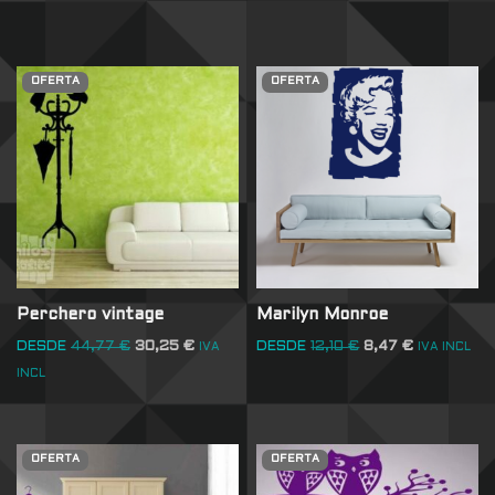
OFERTA
OFERTA
Perchero vintage
Marilyn Monroe
DESDE
44,77
€
30,25
€
DESDE
12,10
€
8,47
€
IVA
IVA INCL
INCL
OFERTA
OFERTA