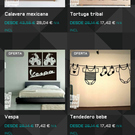
Calavera mexicana
Tortuga tribal
DESDE
43,56
€
29,04
€
DESDE
26,14
€
17,42
€
IVA
IVA
INCL
INCL
OFERTA
OFERTA
Vespa
Tendedero bebe
DESDE
26,14
€
17,42
€
DESDE
26,14
€
17,42
€
IVA
IVA
INCL
INCL