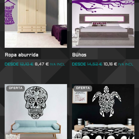
Ropa aburrida
Búhos
DESDE
12,10
€
8,47
€
DESDE
14,52
€
10,16
€
IVA INCL
IVA INCL
OFERTA
OFERTA