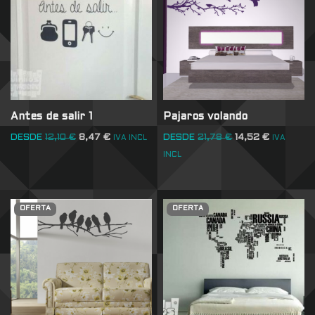
Antes de salir 1
Pajaros volando
DESDE
12,10
€
8,47
€
DESDE
21,78
€
14,52
€
IVA INCL
IVA
INCL
OFERTA
OFERTA