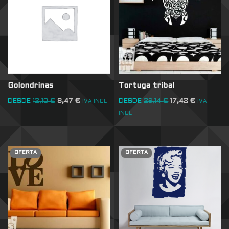
Golondrinas
Tortuga tribal
DESDE
12,10
€
8,47
€
DESDE
26,14
€
17,42
€
IVA INCL
IVA
INCL
OFERTA
OFERTA