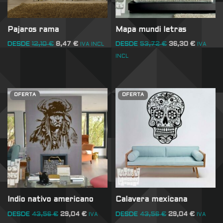
Pajaros rama
Mapa mundi letras
DESDE
12,10
€
8,47
€
DESDE
53,72
€
36,30
€
IVA INCL
IVA
INCL
OFERTA
OFERTA
Indio nativo americano
Calavera mexicana
DESDE
43,56
€
29,04
€
DESDE
43,56
€
29,04
€
IVA
IVA