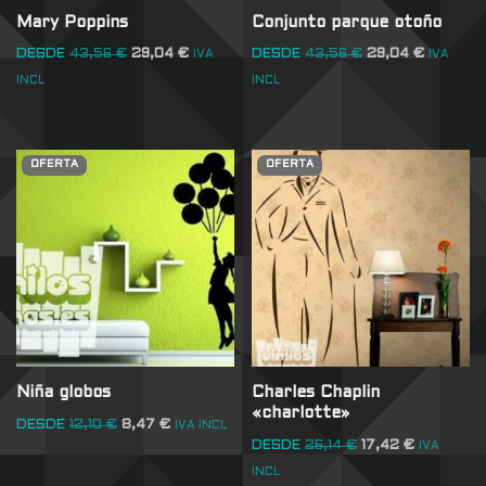
Mary Poppins
Conjunto parque otoño
DESDE
43,56
€
29,04
€
DESDE
43,56
€
29,04
€
IVA
IVA
INCL
INCL
OFERTA
OFERTA
Niña globos
Charles Chaplin
«charlotte»
DESDE
12,10
€
8,47
€
IVA INCL
DESDE
26,14
€
17,42
€
IVA
INCL