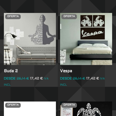
OFERTA
OFERTA
Buda 2
Vespa
DESDE
26,14
€
17,42
€
DESDE
26,14
€
17,42
€
IVA
IVA
INCL
INCL
OFERTA
OFERTA