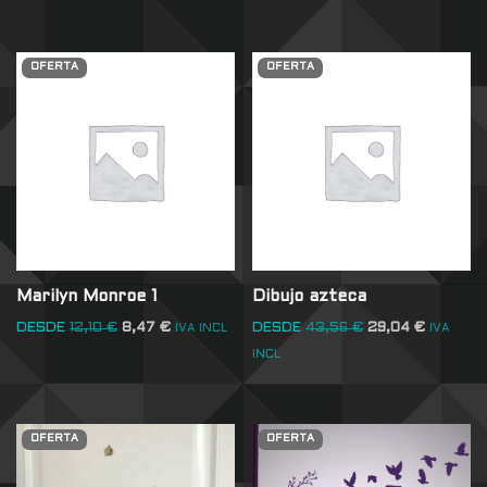
OFERTA
OFERTA
Marilyn Monroe 1
Dibujo azteca
DESDE
12,10
€
8,47
€
DESDE
43,56
€
29,04
€
IVA INCL
IVA
INCL
OFERTA
OFERTA