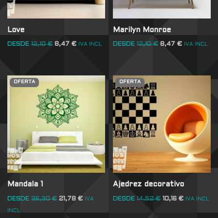
Love
Marilyn Monroe
DESDE
12,10
€
8,47
€
DESDE
12,10
€
8,47
€
IVA INCL
IVA INCL
OFERTA
OFERTA
Mandala 1
Ajedrez decorativo
DESDE
36,30
€
21,78
€
DESDE
14,52
€
10,16
€
IVA
IVA INCL
INCL