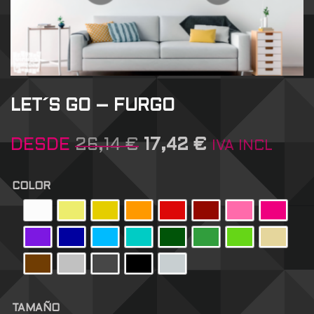
LET´S GO – FURGO
DESDE
26,14
€
17,42
€
IVA INCL
COLOR
TAMAÑO