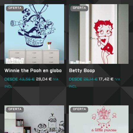
OFERTA
OFERTA
Winnie the Pooh en globo
Betty Boop
DESDE
43,56
€
29,04
€
DESDE
26,14
€
17,42
€
IVA
IVA
INCL
INCL
OFERTA
OFERTA