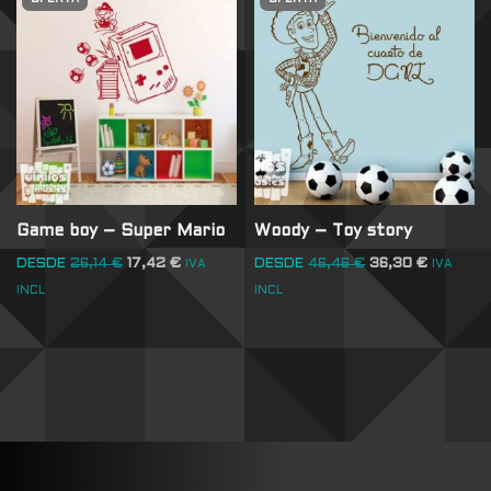
Game boy – Super Mario
Woody – Toy story
DESDE
26,14
€
17,42
€
DESDE
46,46
€
36,30
€
IVA
IVA
INCL
INCL