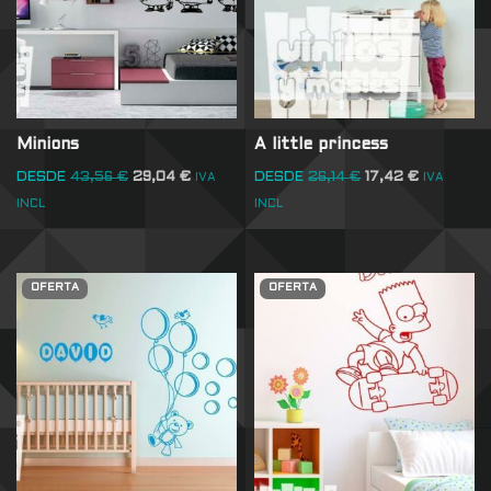
Minions
A little princess
DESDE
43,56
€
29,04
€
DESDE
26,14
€
17,42
€
IVA
IVA
INCL
INCL
OFERTA
OFERTA