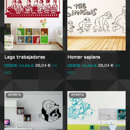
Lego trabajadores
Homer sapiens
DESDE
43,56
€
29,04
€
DESDE
43,56
€
29,04
€
IVA
IVA
INCL
INCL
OFERTA
OFERTA