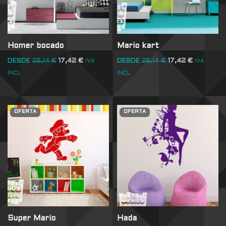
Homer bocado
Mario kart
DESDE
26,14
€
17,42
€
DESDE
26,14
€
17,42
€
IVA
IVA
INCL
INCL
OFERTA
OFERTA
Super Mario
Hada