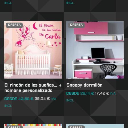
INCL
INCL
OFERTA
OFERTA
El rincón de los sueños… +
Snoopy dormilón
nombre personalizado
DESDE
26,14
€
17,42
€
IVA
DESDE
43,56
€
29,04
€
IVA
INCL
INCL
OFERTA
OFERTA