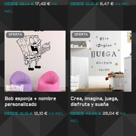
DESDE
26,14
€
17,42
€
DESDE
12,10
€
8,47
€
IVA
IVA INCL
INCL
OFERTA
OFERTA
Bob esponja + nombre
Crea, imagina, juega,
personalizado
disfruta y sueña
DESDE
18,15
€
12,10
€
DESDE
43,56
€
29,04
€
IVA INCL
IVA
INCL