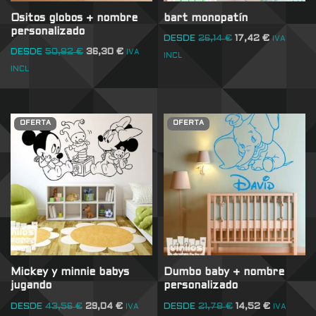
Ositos globos + nombre
bart monopatín
personalizado
DESDE
26,14
€
17,42
€
IVA
DESDE
50,82
€
36,30
€
IVA
INCL
INCL
OFERTA
OFERTA
Mickey y minnie babys
Dumbo baby + nombre
jugando
personalizado
DESDE
43,56
€
29,04
€
DESDE
21,78
€
14,52
€
IVA
IVA