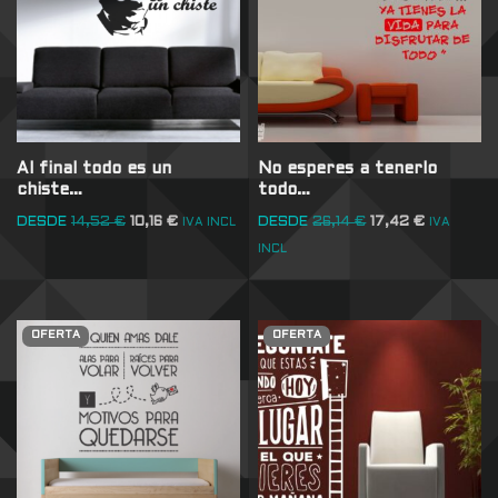
Al final todo es un
No esperes a tenerlo
chiste…
todo…
DESDE
14,52
€
10,16
€
DESDE
26,14
€
17,42
€
IVA INCL
IVA
INCL
OFERTA
OFERTA