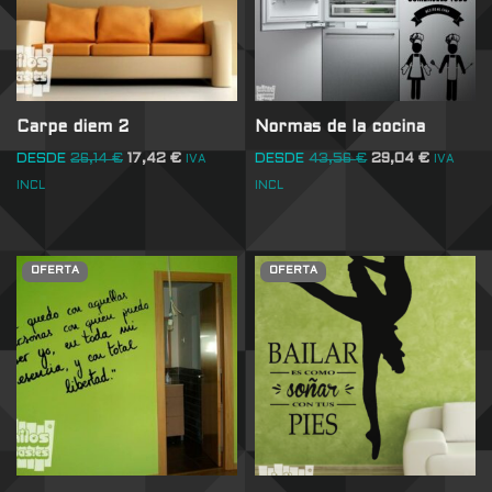
Carpe diem 2
Normas de la cocina
DESDE
26,14
€
17,42
€
DESDE
43,56
€
29,04
€
IVA
IVA
INCL
INCL
OFERTA
OFERTA