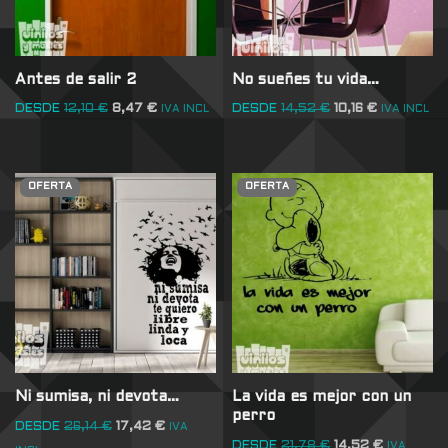
Antes de salir 2
No sueñes tu vida…
DESDE
12,10
€
8,47
€
DESDE
14,52
€
10,16
€
IVA INCL
IVA INCL
OFERTA
OFERTA
Ni sumisa, ni devota…
La vida es mejor con un
perro
DESDE
26,14
€
17,42
€
IVA
DESDE
21,78
€
14,52
€
IVA