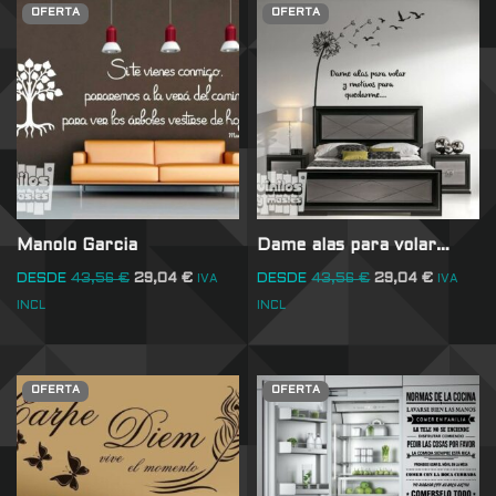
OFERTA
OFERTA
Manolo Garcia
Dame alas para volar…
DESDE
43,56
€
29,04
€
DESDE
43,56
€
29,04
€
IVA
IVA
INCL
INCL
OFERTA
OFERTA