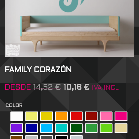
FAMILY CORAZÓN
DESDE
14,52
€
10,16
€
IVA INCL
COLOR