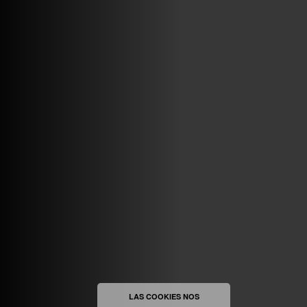
MAYO 6TH, 8: 56PM
ABRIR FACEBOOK
VINILOSYMAS.ES
ESTÁ EN VINILOSYMAS.ES.
MAYO 6TH, 8: 54PM
ABRIR FACEBOOK
LAS COOKIES NOS