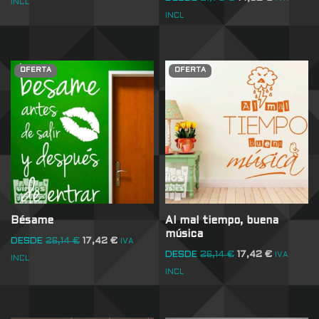
INCL
INCL
OFERTA
OFERTA
Bésame
Al mal tiempo, buena
música
DESDE
26,14
€
17,42
€
IVA
DESDE
26,14
€
17,42
€
IVA
INCL
INCL