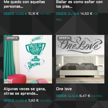
Me quedo con aquellas
Bailar es como soñar con
personas…
los pies…
DESDE
14,52
€
10,16
€
DESDE
21,78
€
14,52
€
IVA INCL
IVA
INCL
OFERTA
OFERTA
Algunas veces se gana,
One love
otras se aprende…
DESDE
12,10
€
8,47
€
IVA INCL
DESDE
14,52
€
11,62
€
IVA INCL