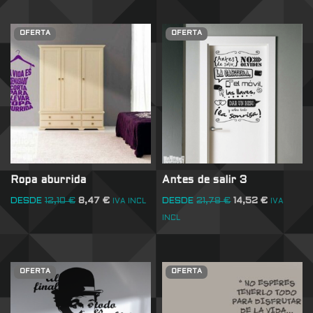
OFERTA
OFERTA
Ropa aburrida
Antes de salir 3
DESDE
12,10
€
8,47
€
DESDE
21,78
€
14,52
€
IVA INCL
IVA
INCL
OFERTA
OFERTA