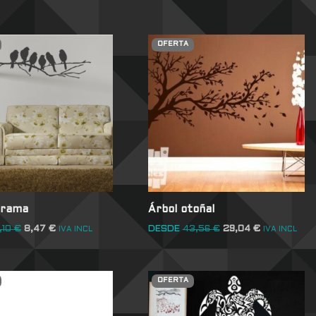
OFERTA
 rama
Árbol otoñal
,10
€
8,47
€
DESDE
43,56
€
29,04
€
IVA INCL
IVA INCL
OFERTA