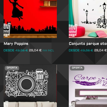
Mary Poppins
Conjunto parque oto
DESDE
43,56
€
29,04
€
DESDE
43,56
€
29,04
€
IVA INCL
OFERTA
OFERTA