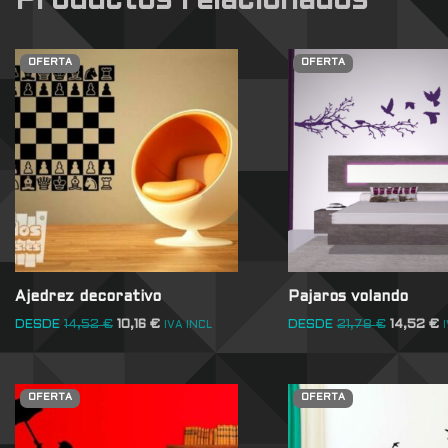
Productos relacionados
OFERTA
OFERTA
Ajedrez decorativo
Pajaros volando
DESDE
14,52
€
10,16
€
DESDE
21,78
€
14,52
€
IVA INCL
OFERTA
OFERTA