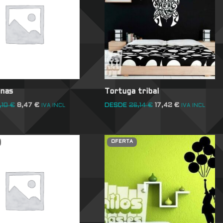
inas
Tortuga tribal
,10
€
8,47
€
DESDE
26,14
€
17,42
€
IVA INCL
IVA INCL
OFERTA