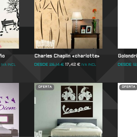
ño
Charles Chaplin «charlotte»
Golondr
DESDE
26,14
€
17,42
€
DESDE
12
IVA INCL
IVA INCL
OFERTA
OFERTA