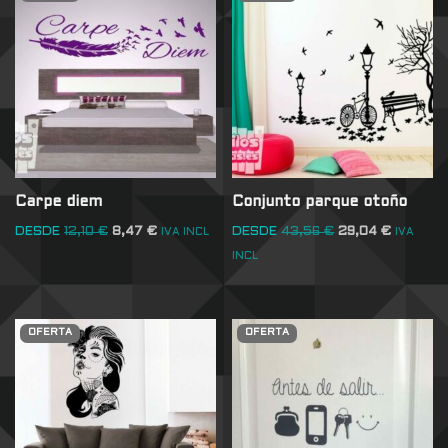
Carpe diem
Conjunto parque otoño
DESDE
12,10
€
8,47
€
DESDE
43,56
€
29,04
€
IVA INCL
IVA
INCL
OFERTA
OFERTA