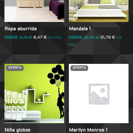
Ropa aburrida
Mandala 1
DESDE
12,10
€
8,47
€
DESDE
36,30
€
21,78
€
IVA INCL
IVA
INCL
OFERTA
OFERTA
Niña globos
Marilyn Monroe 1