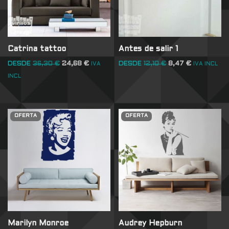
Catrina tattoo
Antes de salir 1
DESDE
36,30
€
24,68
€
DESDE
12,10
€
8,47
€
IVA
IVA INCL
INCL
OFERTA
OFERTA
Marilyn Monroe
Audrey Hepburn