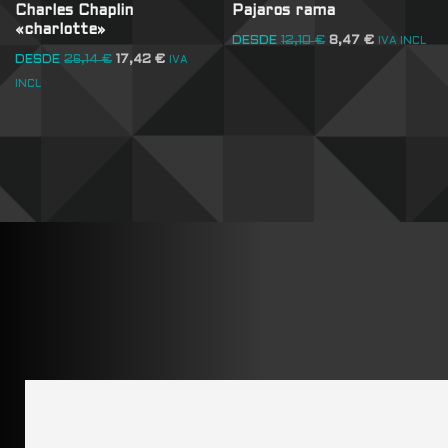
Charles Chaplin
Pajaros rama
«charlotte»
DESDE
12,10
€
8,47
€
IVA INCL
DESDE
26,14
€
17,42
€
IVA
INCL