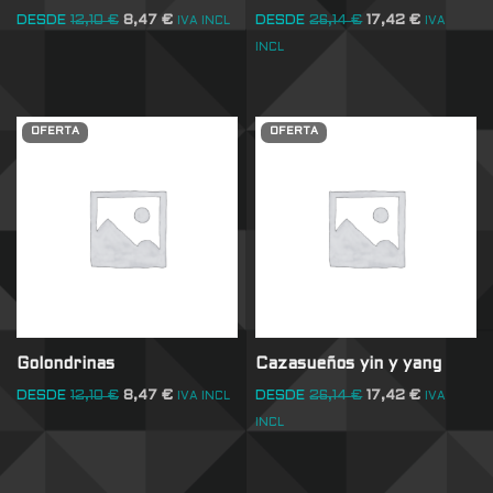
DESDE
12,10
€
8,47
€
DESDE
26,14
€
17,42
€
IVA INCL
IVA
INCL
OFERTA
OFERTA
Golondrinas
Cazasueños yin y yang
DESDE
12,10
€
8,47
€
DESDE
26,14
€
17,42
€
IVA INCL
IVA
INCL