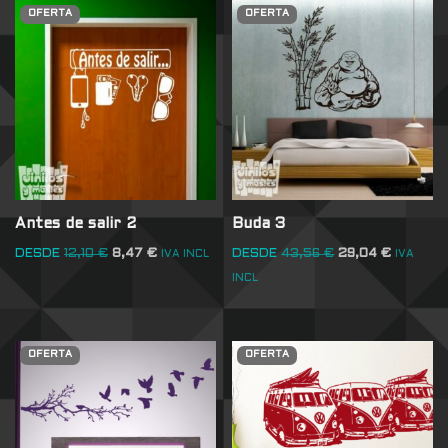
OFERTA
OFERTA
Antes de salir 2
Buda 3
DESDE
12,10
€
8,47
€
DESDE
43,56
€
29,04
€
IVA INCL
IVA
INCL
OFERTA
OFERTA