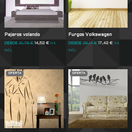
Pajaros volando
Furgos Volkswagen
DESDE
21,78
€
14,52
€
DESDE
26,14
€
17,42
€
IVA
IVA
INCL
INCL
OFERTA
OFERTA