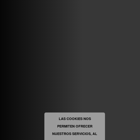
ABRIR FACEBOOK
VINILOSYMAS.ES
ESTÁ EN VINILOSYMAS.ES.
MAYO 6TH, 8: 54PM
ABRIR FACEBOOK
LAS COOKIES NOS
PERMITEN OFRECER
VINILOSYMAS.ES
ESTÁ EN VINILOSYMAS.ES.
NUESTROS SERVICIOS, AL
MAYO 6TH, 8: 52PM