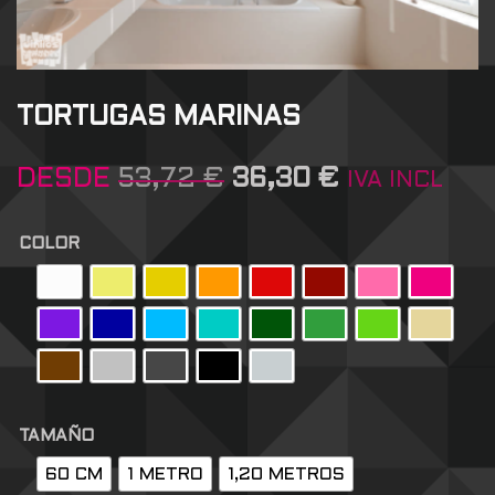
TORTUGAS MARINAS
DESDE
53,72
€
36,30
€
IVA INCL
COLOR
TAMAÑO
60 CM
1 METRO
1,20 METROS