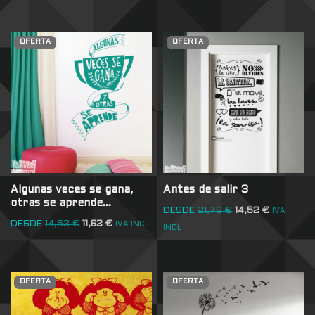
OFERTA
OFERTA
Algunas veces se gana,
Antes de salir 3
otras se aprende…
DESDE
21,78
€
14,52
€
IVA
DESDE
14,52
€
11,62
€
IVA INCL
INCL
OFERTA
OFERTA