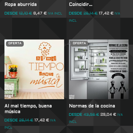
Ropa aburrida
Coincidir…
DESDE
12,10
€
8,47
€
DESDE
26,14
€
17,42
€
IVA INCL
IVA
INCL
OFERTA
OFERTA
Al mal tiempo, buena
Normas de la cocina
música
DESDE
43,56
€
29,04
€
IVA
DESDE
26,14
€
17,42
€
IVA
INCL
INCL