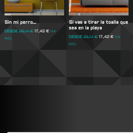
Sin mi perro…
Si vas a tirar la toalla que
sea en la playa
DESDE
26,14
€
17,42
€
IVA
DESDE
26,14
€
17,42
€
IVA
INCL
INCL