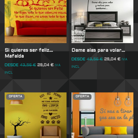
Si quieres ser feliz…
Dame alas para volar…
Mafalda
DESDE
43,56
€
29,04
€
IVA
DESDE
43,56
€
29,04
€
IVA
INCL
INCL
OFERTA
OFERTA