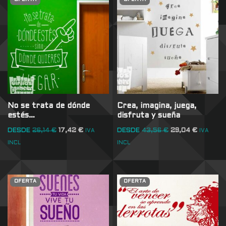
No se trata de dónde
Crea, imagina, juega,
estés…
disfruta y sueña
DESDE
26,14
€
17,42
€
DESDE
43,56
€
29,04
€
IVA
IVA
INCL
INCL
OFERTA
OFERTA