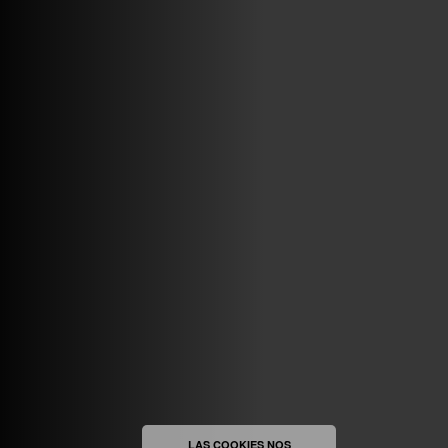
MAYO 6TH, 8: 56PM
ABRIR FACEBOOK
VINILOSYMAS.ES
ESTÁ EN VINILOSYMAS.ES.
MAYO 6TH, 8: 54PM
ABRIR FACEBOOK
LAS COOKIES NOS