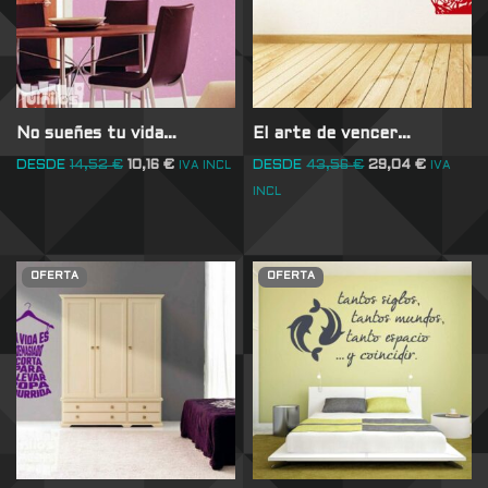
No sueñes tu vida…
El arte de vencer…
DESDE
14,52
€
10,16
€
DESDE
43,56
€
29,04
€
IVA INCL
IVA
INCL
OFERTA
OFERTA