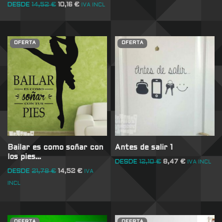
DESDE
14,52
€
10,16
€
IVA INCL
OFERTA
OFERTA
Bailar es como soñar con
Antes de salir 1
los pies…
DESDE
12,10
€
8,47
€
IVA INCL
DESDE
21,78
€
14,52
€
IVA
INCL
OFERTA
OFERTA