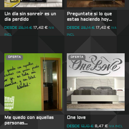
Un día sin sonreír es un
Preguntate si lo que
día perdido
estas haciendo hoy…
DESDE
26,14
€
17,42
€
DESDE
26,14
€
17,42
€
IVA
IVA
INCL
INCL
OFERTA
OFERTA
Me quedo con aquellas
One love
personas…
DESDE
12,10
€
8,47
€
IVA INCL