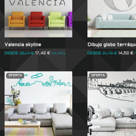
Valencia skyline
Dibujo globo terráqu
DESDE
26,14
€
17,42
€
DESDE
21,78
€
14,52
€
IVA INCL
OFERTA
OFERTA