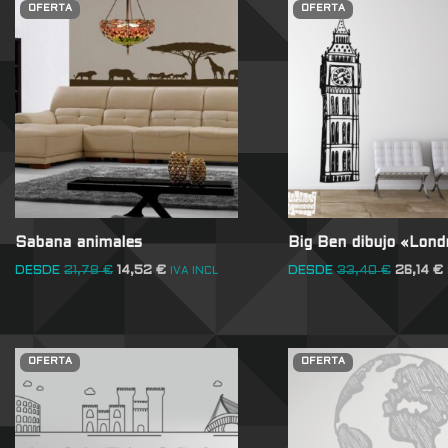
OFERTA
OFERTA
Sabana animales
Big Ben dibujo «Lond
DESDE
21,78
€
14,52
€
DESDE
33,40
€
26,14
€
IVA INCL
OFERTA
OFERTA