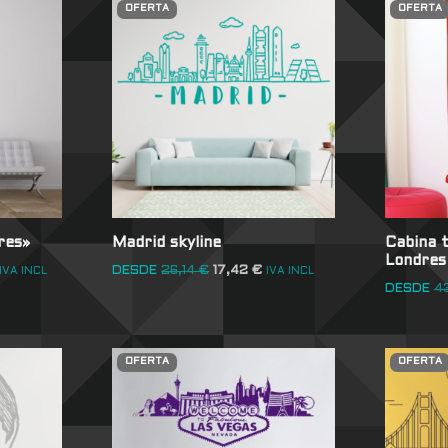
OFERTA
OFERTA
res»
Madrid skyline
Cabina t
Londres
DESDE
26,14
€
17,42
€
IVA INCL
IVA INCL
DESDE
4
OFERTA
OFERTA