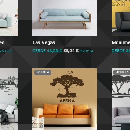
eo
Las Vegas
Monumen
DESDE
43,56
€
29,04
€
DESDE
2
IVA INCL
IVA INCL
OFERTA
OFERTA