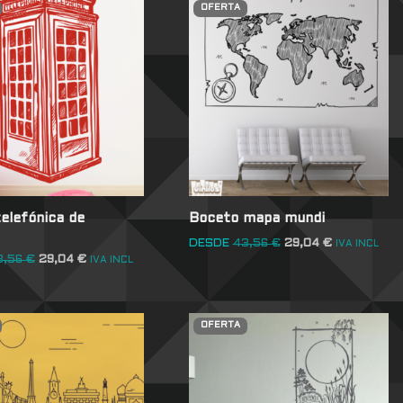
OFERTA
elefónica de
Boceto mapa mundi
DESDE
43,56
€
29,04
€
IVA INCL
3,56
€
29,04
€
IVA INCL
OFERTA