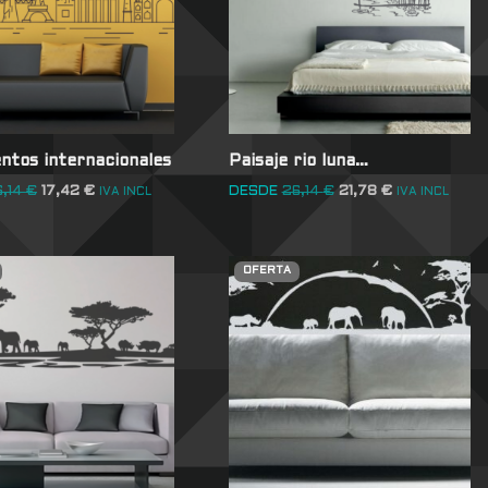
tos internacionales
Paisaje rio luna…
6,14
€
17,42
€
DESDE
26,14
€
21,78
€
IVA INCL
IVA INCL
OFERTA