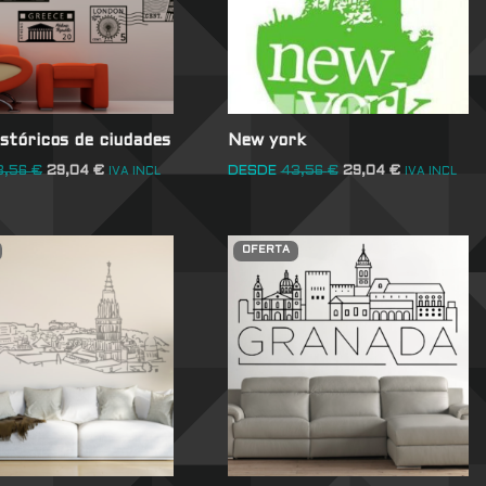
istóricos de ciudades
New york
3,56
€
29,04
€
DESDE
43,56
€
29,04
€
IVA INCL
IVA INCL
OFERTA