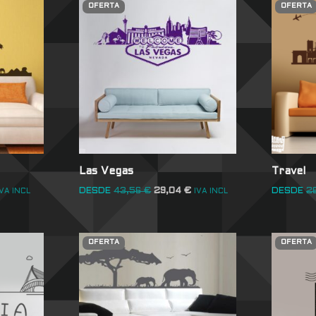
OFERTA
OFERTA
Las Vegas
Travel
DESDE
43,56
€
29,04
€
DESDE
2
IVA INCL
IVA INCL
OFERTA
OFERTA