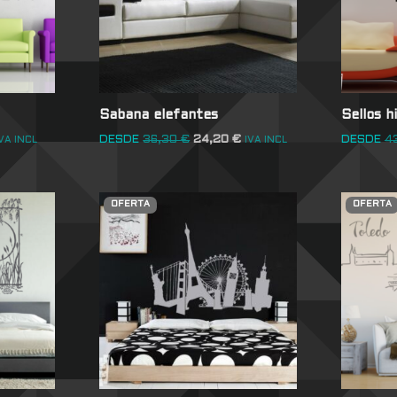
Sabana elefantes
Sellos h
DESDE
36,30
€
24,20
€
DESDE
4
VA INCL
IVA INCL
OFERTA
OFERTA