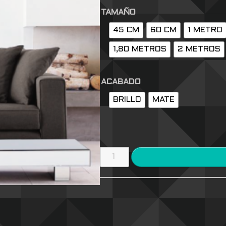
TAMAÑO
45 CM
60 CM
1 METRO
1,80 METROS
2 METROS
ACABADO
BRILLO
MATE