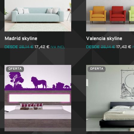
Madrid skyline
Valencia skyline
DESDE
26,14
€
17,42
€
DESDE
26,14
€
17,42
€
IVA INCL
I
OFERTA
OFERTA