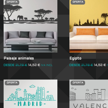
OFERTA
OFERTA
Paisaje animales
Egipto
DESDE
21,78
€
14,52
€
DESDE
21,78
€
14,52
€
IVA INCL
OFERTA
OFERTA