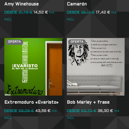
Amy Winehouse
Camarón
DESDE
21,78
€
14,52
€
DESDE
26,14
€
17,42
€
IVA
IVA
INCL
INCL
OFERTA
OFERTA
Extremoduro «Evaristo»
Bob Marley + frase
DESDE
58,08
€
43,56
€
DESDE
53,72
€
36,30
€
IVA
IVA
INCL
INCL