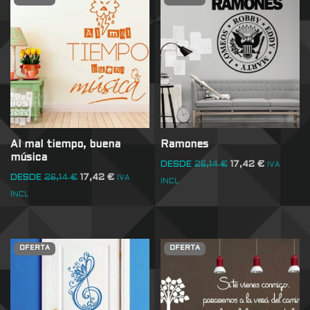
Al mal tiempo, buena
Ramones
música
DESDE
26,14
€
17,42
€
IVA
DESDE
26,14
€
17,42
€
IVA
INCL
INCL
OFERTA
OFERTA