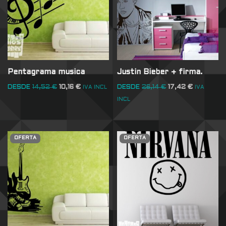
Pentagrama musica
Justin Bieber + firma.
DESDE
14,52
€
10,16
€
DESDE
26,14
€
17,42
€
IVA INCL
IVA
INCL
OFERTA
OFERTA