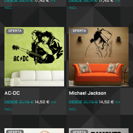
DESDE
26,14
€
17,42
€
DESDE
26,14
€
17,42
€
IVA
IVA
INCL
INCL
OFERTA
OFERTA
AC-DC
Michael Jackson
DESDE
21,78
€
14,52
€
DESDE
21,78
€
14,52
€
IVA
IVA
INCL
INCL
OFERTA
OFERTA