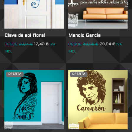
Clave de sol floral
Manolo Garcia
DESDE
26,14
€
17,42
€
DESDE
43,56
€
29,04
€
IVA
IVA
INCL
INCL
OFERTA
OFERTA