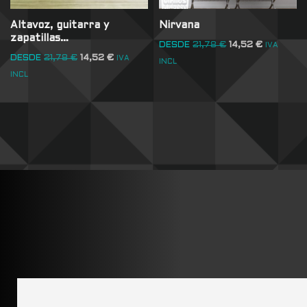
Altavoz, guitarra y
Nirvana
zapatillas…
DESDE
21,78
€
14,52
€
IVA
DESDE
21,78
€
14,52
€
IVA
INCL
INCL