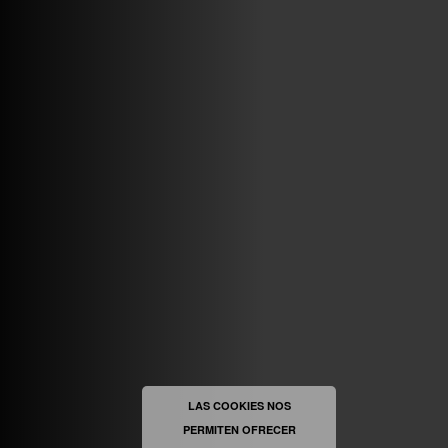
ABRIR FACEBOOK
VINILOSYMAS.ES
ESTÁ EN VINILOSYMAS.ES.
MAYO 6TH, 8: 54PM
ABRIR FACEBOOK
LAS COOKIES NOS
PERMITEN OFRECER
VINILOSYMAS.ES
ESTÁ EN VINILOSYMAS.ES.