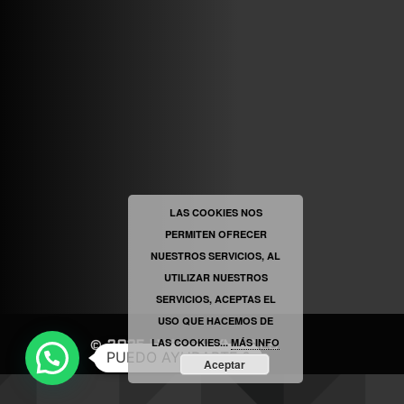
VINILOSYMAS.ES
ESTÁ EN VINILOSYMAS.ES.
MAYO 6TH, 8: 54PM
ABRIR FACEBOOK
LAS COOKIES NOS
PERMITEN OFRECER
VINILOSYMAS.ES
ESTÁ EN VINILOSYMAS.ES.
NUESTROS SERVICIOS, AL
MAYO 6TH, 8: 52PM
UTILIZAR NUESTROS
SERVICIOS, ACEPTAS EL
USO QUE HACEMOS DE
LAS COOKIES...
MÁS INFO
©
2025
|
VINILOSYMAS.ES
PUEDO AYUDARTE ?
Aceptar
NEVE
| FUNCIONA GRACIAS A
WORDPRESS
ABRIR FACEBOOK