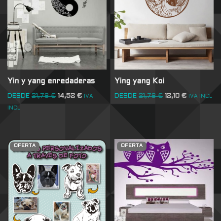
Yin y yang enredaderas
Ying yang Koi
DESDE
21,78
€
14,52
€
DESDE
21,78
€
12,10
€
IVA
IVA INCL
INCL
OFERTA
OFERTA