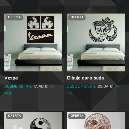
OFERTA
OFERTA
Vespa
Dibujo cara buda
DESDE
26,14
€
17,42
€
DESDE
43,56
€
29,04
€
IVA
IVA
INCL
INCL
OFERTA
OFERTA