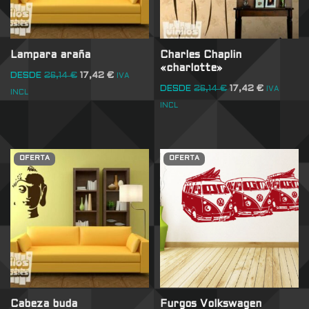
Lampara araña
Charles Chaplin
«charlotte»
DESDE
26,14
€
17,42
€
IVA
DESDE
26,14
€
17,42
€
IVA
INCL
INCL
OFERTA
OFERTA
Cabeza buda
Furgos Volkswagen