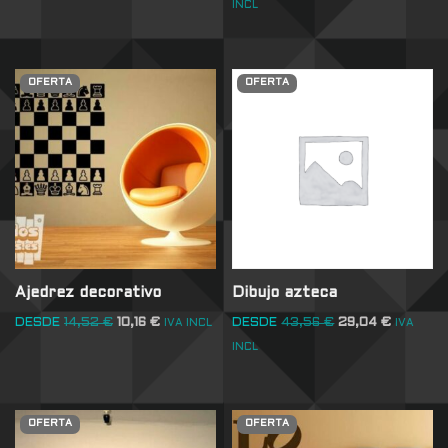
INCL
OFERTA
OFERTA
Ajedrez decorativo
Dibujo azteca
DESDE
14,52
€
10,16
€
DESDE
43,56
€
29,04
€
IVA INCL
IVA
INCL
OFERTA
OFERTA