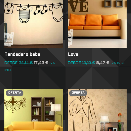
Tendedero bebe
Love
DESDE
26,14
€
17,42
€
DESDE
12,10
€
8,47
€
IVA
IVA INCL
INCL
OFERTA
OFERTA