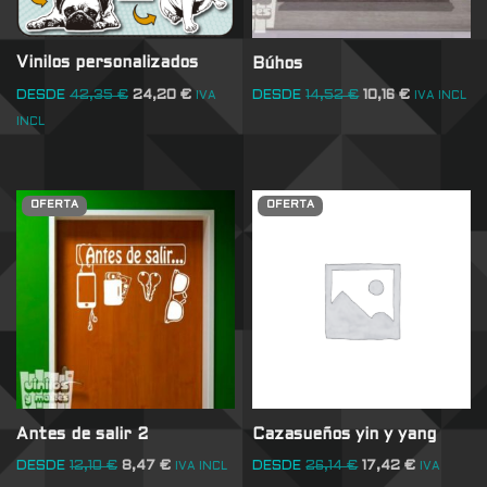
Vinilos personalizados
Búhos
DESDE
42,35
€
24,20
€
DESDE
14,52
€
10,16
€
IVA
IVA INCL
INCL
OFERTA
OFERTA
Antes de salir 2
Cazasueños yin y yang
DESDE
12,10
€
8,47
€
DESDE
26,14
€
17,42
€
IVA INCL
IVA