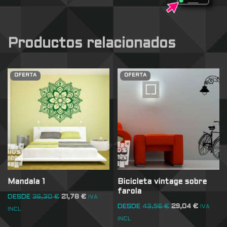
Productos relacionados
OFERTA
OFERTA
Mandala 1
Bicicleta vintage sobre
farola
DESDE
36,30
€
21,78
€
IVA
DESDE
43,56
€
29,04
€
IVA
INCL
INCL