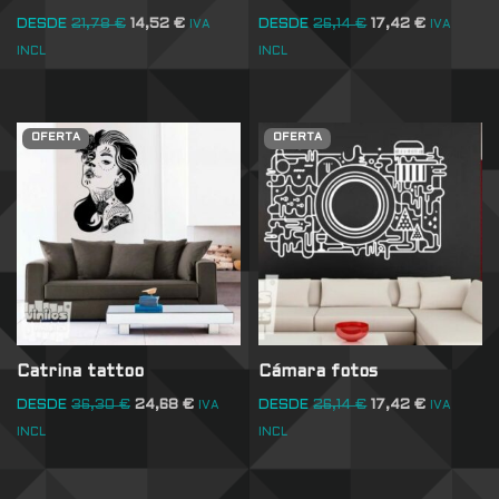
DESDE
21,78
€
14,52
€
DESDE
26,14
€
17,42
€
IVA
IVA
INCL
INCL
OFERTA
OFERTA
Catrina tattoo
Cámara fotos
DESDE
36,30
€
24,68
€
DESDE
26,14
€
17,42
€
IVA
IVA
INCL
INCL