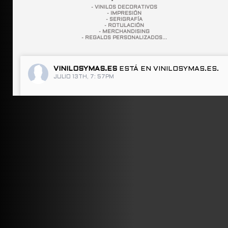
- VINILOS DECORATIVOS
- IMPRESIÓN
- SERIGRAFÍA
- ROTULACIÓN
- MERCHANDISING
- REGALOS PERSONALIZADOS...
VINILOSYMAS.ES
ESTÁ EN VINILOSYMAS.ES.
JULIO 13TH, 7: 57PM
ABRIR FACEBOOK
VINILOSYMAS.ES
ESTÁ EN VINILOSYMAS.ES.
JULIO 13TH, 7: 55PM