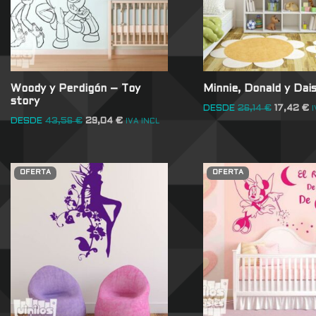
Woody y Perdigón – Toy
Minnie, Donald y Dai
story
DESDE
26,14
€
17,42
€
I
DESDE
43,56
€
29,04
€
IVA INCL
OFERTA
OFERTA