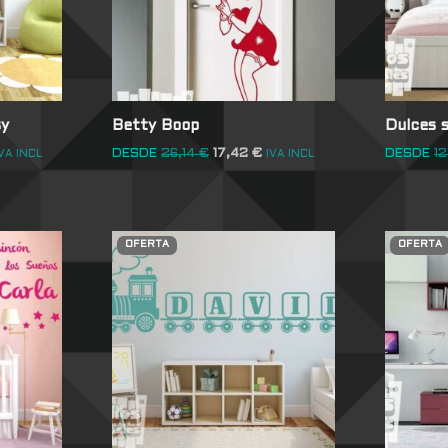
sy
Betty Boop
Dulces 
DESDE
26,14
€
17,42
€
DESDE
12
VA INCL
IVA INCL
OFERTA
OFERTA