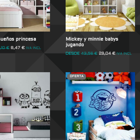
sueños princesa
Mickey y minnie babys
jugando
,10
€
8,47
€
IVA INCL
DESDE
43,56
€
29,04
€
IVA INCL
OFERTA