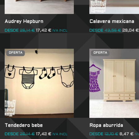
Audrey Hepburn
Calavera mexicana
DESDE
26,14
€
17,42
€
DESDE
43,56
€
29,04
€
IVA INCL
OFERTA
OFERTA
Tendedero bebe
Ropa aburrida
DESDE
26,14
€
17,42
€
DESDE
12,10
€
8,47
€
IVA INCL
IV