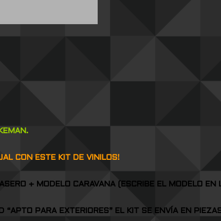
KEMAN.
L CON ESTE KIT DE VINILOS!
ASERO + MODELO CARAVANA (ESCRIBE EL MODELO EN 
AD “APTO PARA EXTERIORES” EL KIT SE ENVÍA EN PIEZ