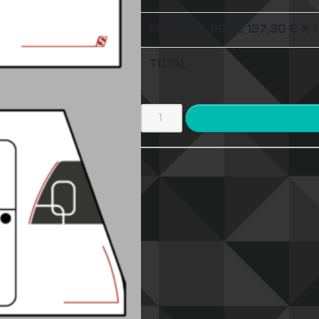
PRODUCT PRICE
157,30
€ X 1
TOTAL