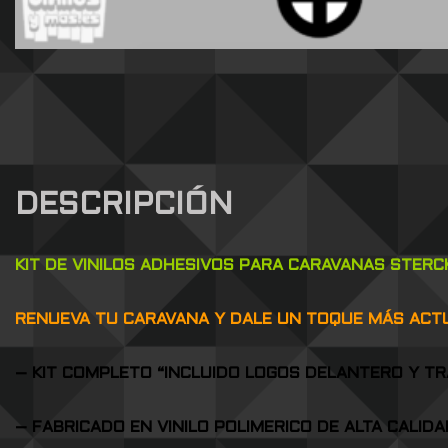
DESCRIPCIÓN
KIT DE VINILOS ADHESIVOS PARA CARAVANAS STERC
RENUEVA TU CARAVANA Y DALE UN TOQUE MÁS ACTUA
– KIT COMPLETO “INCLUIDO LOGOS DELANTERO Y TR
– FABRICADO EN VINILO POLIMERICO DE ALTA CALID