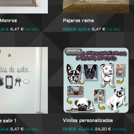
 Monroe
Pajaros rama
,10
€
8,47
€
DESDE
12,10
€
8,47
€
IVA INCL
IVA INCL
OFERTA
Vinilos personalizados
 salir 1
DESDE
42,35
€
24,20
€
,10
€
8,47
€
IVA INCL
IVA INCL