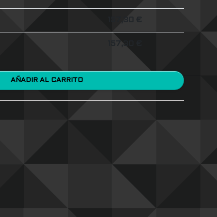
157,30
€
157,30
€
AÑADIR AL CARRITO