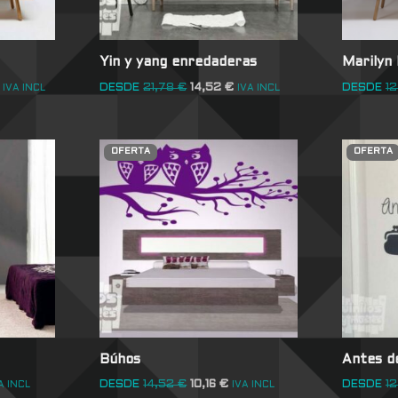
Yin y yang enredaderas
Marilyn
DESDE
21,78
€
14,52
€
DESDE
12
IVA INCL
IVA INCL
OFERTA
OFERTA
Búhos
Antes de
DESDE
14,52
€
10,16
€
DESDE
12
A INCL
IVA INCL