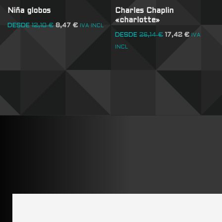
Niña globos
Charles Chaplin
«charlotte»
DESDE
12,10
€
8,47
€
IVA INCL
DESDE
26,14
€
17,42
€
IVA
INCL