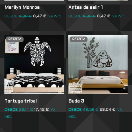
Marilyn Monroe
Antes de salir 1
DESDE
12,10
€
8,47
€
DESDE
12,10
€
8,47
€
IVA INCL
IVA INCL
OFERTA
OFERTA
Tortuga tribal
Buda 3
DESDE
26,14
€
17,42
€
DESDE
43,56
€
29,04
€
IVA
IVA
INCL
INCL