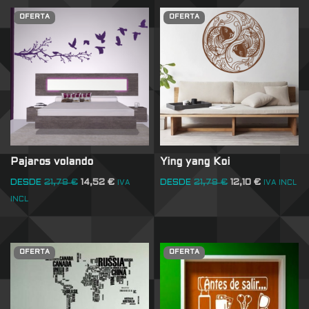
OFERTA
OFERTA
Pajaros volando
Ying yang Koi
DESDE
21,78
€
14,52
€
DESDE
21,78
€
12,10
€
IVA
IVA INCL
INCL
OFERTA
OFERTA