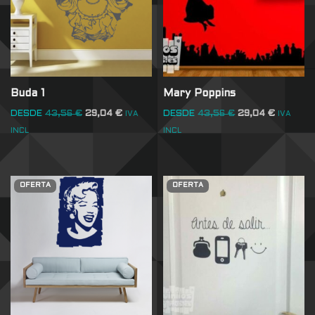
Buda 1
Mary Poppins
DESDE
43,56
€
29,04
€
DESDE
43,56
€
29,04
€
IVA
IVA
INCL
INCL
OFERTA
OFERTA