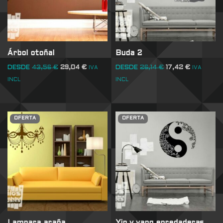
Árbol otoñal
Buda 2
DESDE
43,56
€
29,04
€
DESDE
26,14
€
17,42
€
IVA
IVA
INCL
INCL
OFERTA
OFERTA