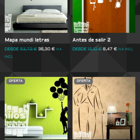
Mapa mundi letras
Antes de salir 2
DESDE
53,72
€
36,30
€
DESDE
12,10
€
8,47
€
IVA
IVA INCL
INCL
OFERTA
OFERTA