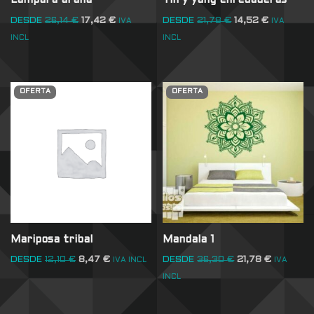
Lampara araña
Yin y yang enredaderas
DESDE
26,14
€
17,42
€
DESDE
21,78
€
14,52
€
IVA
IVA
INCL
INCL
OFERTA
OFERTA
Mariposa tribal
Mandala 1
DESDE
12,10
€
8,47
€
DESDE
36,30
€
21,78
€
IVA INCL
IVA
INCL