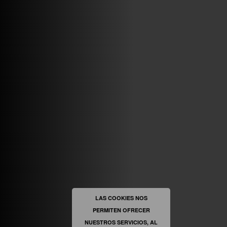
ABRIR FACEBOOK
VINILOSYMAS.ES
ESTÁ EN VINILOSYMAS.ES.
MAYO 6TH, 8: 54PM
ABRIR FACEBOOK
LAS COOKIES NOS
PERMITEN OFRECER
VINILOSYMAS.ES
ESTÁ EN VINILOSYMAS.ES.
NUESTROS SERVICIOS, AL
MAYO 6TH, 8: 52PM