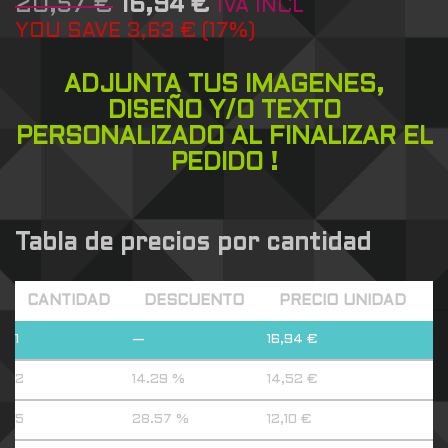
20,57
€
16,94
€
IVA INCL
YOU SAVE
3,63
€
(
17
%)
ADJUNTA TUS IMAGENES,
DISEÑO Y/O TEXTO
PERSONALIZADO AL FINALIZAR EL
PEDIDO !
Tabla de precios por cantidad
CANTIDAD
DESCUENTO
PRECIO UNIDAD
1
—
16,94
€
2
14.29 %
14,52
€
5
28.57 %
12,10
€