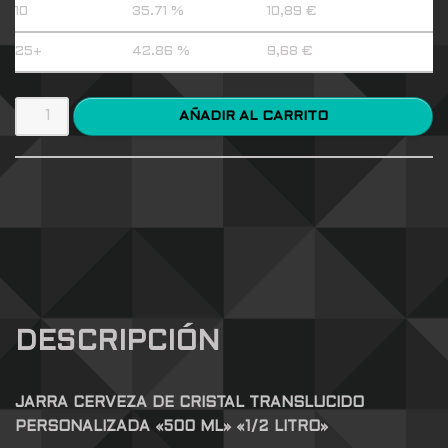
10
35.71 %
10,89
€
25+
42.86 %
9,68
€
AÑADIR AL CARRITO
DESCRIPCIÓN
JARRA CERVEZA DE CRISTAL TRANSLUCIDO
PERSONALIZADA «500 ML» «1/2 LITRO»