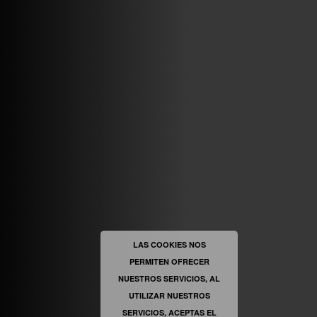
ABRIR FACEBOOK
VINILOSYMAS.ES
ESTÁ EN VINILOSYMAS.ES.
MAYO 6TH, 8: 58PM
ABRIR FACEBOOK
LAS COOKIES NOS
PERMITEN OFRECER
VINILOSYMAS.ES
ESTÁ EN VINILOSYMAS.ES.
MAYO 6TH, 8: 56PM
NUESTROS SERVICIOS, AL
UTILIZAR NUESTROS
SERVICIOS, ACEPTAS EL