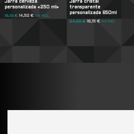
Jarra cerveza
Jarra cristal
personalizada «250 ml»
transparente
personalizada 650ml
18,15
€
14,52
€
IVA INCL
24,20
€
18,15
€
IVA INCL