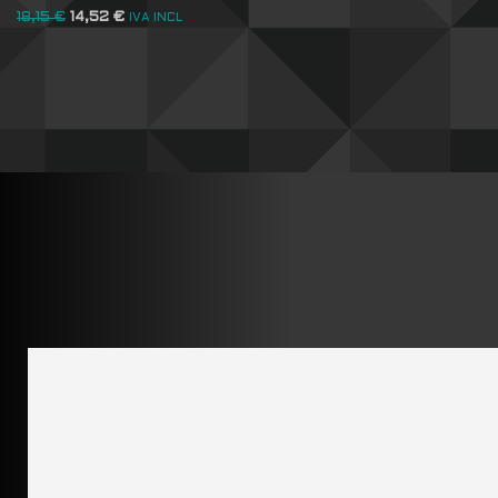
18,15
€
14,52
€
IVA INCL