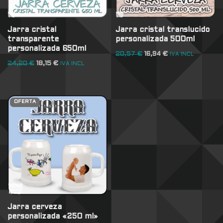
Jarra cristal
Jarra cristal translucido
transparente
personalizada 500ml
personalizada 650ml
20,57
€
16,94
€
IVA INCL
24,20
€
18,15
€
IVA INCL
OFERTA
Jarra cerveza
personalizada «250 ml»