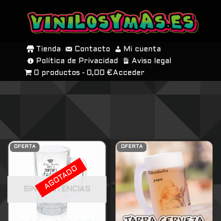
SALTAR
AL
Tienda
Contacto
Mi cuenta
CONTENIDO
Política de Privacidad
Aviso legal
0 productos
0,00 €
Acceder
OFERTA
OFERTA
AGOTADO
SIN EXISTENCIAS