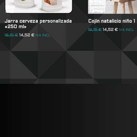
Jarra cerveza personalizada
Cojín natalicio niño 1
«250 ml»
18,15
€
14,52
€
IVA INCL
18,15
€
14,52
€
IVA INCL