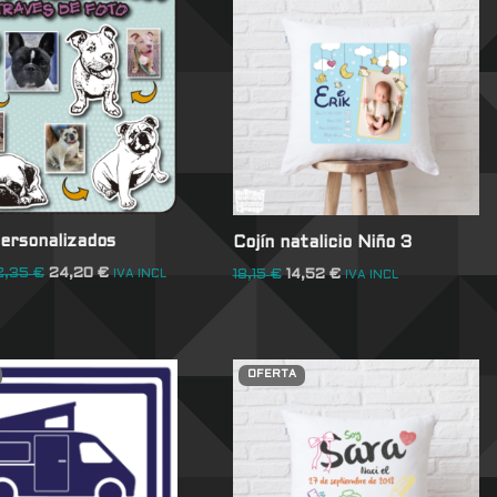
personalizados
Cojín natalicio Niño 3
2,35
€
24,20
€
18,15
€
14,52
€
IVA INCL
IVA INCL
OFERTA