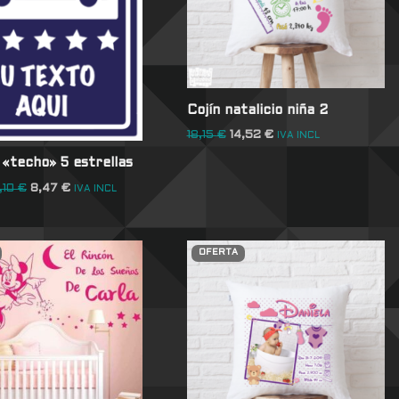
Cojín natalicio niña 2
18,15
€
14,52
€
IVA INCL
«techo» 5 estrellas
,10
€
8,47
€
IVA INCL
OFERTA