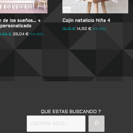
n de los sueños… +
Cojín natalicio Niña 4
personalizado
18,15
€
14,52
€
IVA INCL
3,56
€
29,04
€
IVA INCL
QUE ESTAS BUSCANDO ?