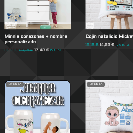
Minnie corazones + nombre
Cojín natalicio Micke
personalizado
18,15
€
14,52
€
IVA INCL
DESDE
26,14
€
17,42
€
IVA INCL
OFERTA
OFERTA