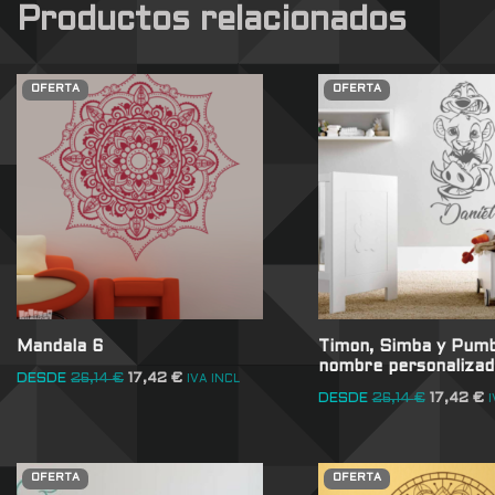
Productos relacionados
OFERTA
OFERTA
Mandala 6
Timon, Simba y Pum
nombre personalizad
DESDE
26,14
€
17,42
€
IVA INCL
DESDE
26,14
€
17,42
€
I
OFERTA
OFERTA