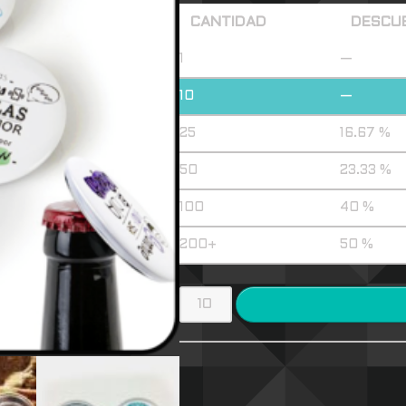
CANTIDAD
DESCU
1
—
10
—
25
16.67 %
50
23.33 %
100
40 %
200+
50 %