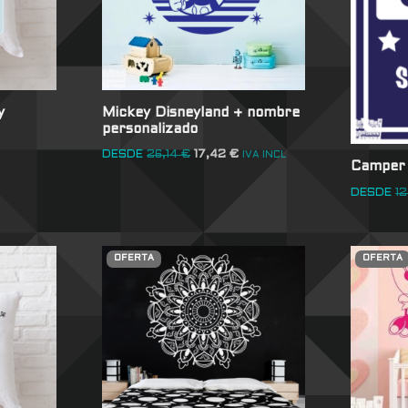
y
Mickey Disneyland + nombre
personalizado
DESDE
26,14
€
17,42
€
IVA INCL
Camper 
DESDE
12
OFERTA
OFERTA