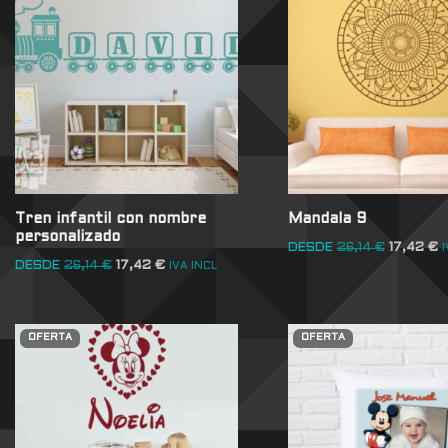
Tren infantil con nombre
Mandala 9
personalizado
DESDE
26,14
€
17,42
€
I
DESDE
26,14
€
17,42
€
IVA INCL
OFERTA
OFERTA