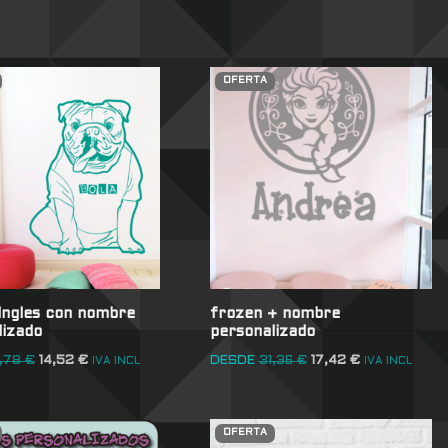
OFERTA
 Ingles con nombre
frozen + nombre
lizado
personalizado
1,78
€
14,52
€
DESDE
31,36
€
17,42
€
IVA INCL
IVA INCL
OFERTA