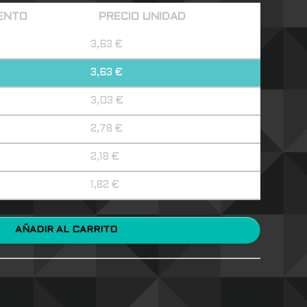
ENTO
PRECIO UNIDAD
3,63
€
3,63
€
3,03
€
2,78
€
2,18
€
1,82
€
AÑADIR AL CARRITO