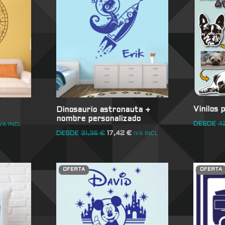
Vinilos 
Dinosaurio astronauta +
nombre personalizado
DESDE
4
VA INCL
DESDE
31,36
€
17,42
€
IVA INCL
OFERTA
OFERTA