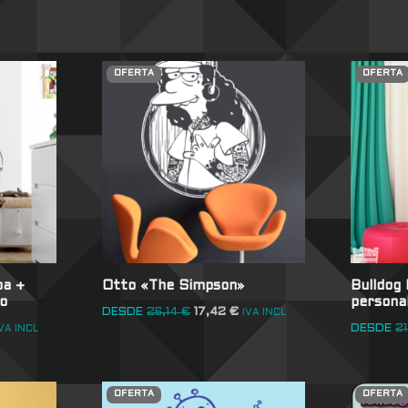
OFERTA
OFERTA
ba +
Otto «The Simpson»
Bulldog
o
persona
DESDE
26,14
€
17,42
€
IVA INCL
DESDE
2
VA INCL
OFERTA
OFERTA