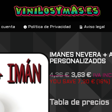
 cuenta
Política de Privacidad
Aviso legal
IMANES NEVERA + 
PERSONALIZADOS
4,36
€
3,63
€
IVA INC
YOU SAVE
7,30
€
(
16
%)
Tabla de precios