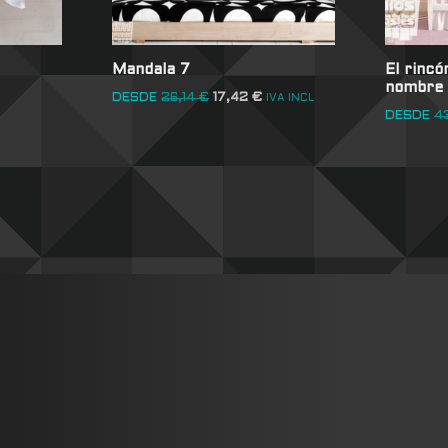
Mandala 7
El rincó
nombre 
DESDE
26,14
€
17,42
€
IVA INCL
DESDE
4