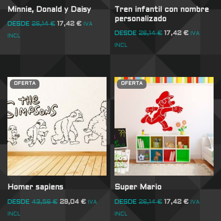
Minnie, Donald y Daisy
Tren infantil con nombre
personalizado
DESDE
26,14
€
17,42
€
IVA
DESDE
26,14
€
17,42
€
IVA
INCL
INCL
OFERTA
OFERTA
Homer sapiens
Super Mario
DESDE
43,56
€
29,04
€
DESDE
26,14
€
17,42
€
IVA
IVA
INCL
INCL