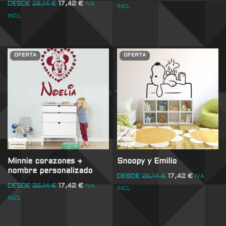
DESDE
26,14
€
17,42
€
IVA
INCL
INCL
OFERTA
OFERTA
Minnie corazones +
Snoopy y Emilio
nombre personalizado
DESDE
26,14
€
17,42
€
IVA
DESDE
26,14
€
17,42
€
IVA
INCL
INCL