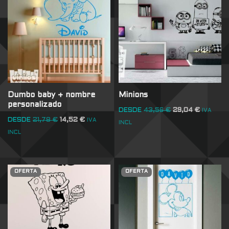
Dumbo baby + nombre
Minions
personalizado
DESDE
43,56
€
29,04
€
IVA
DESDE
21,78
€
14,52
€
IVA
INCL
INCL
OFERTA
OFERTA