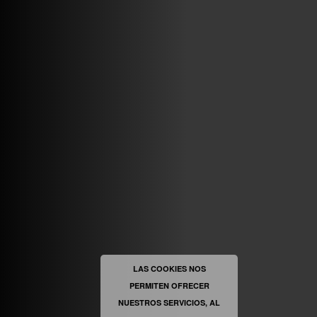
ABRIR FACEBOOK
VINILOSYMAS.ES
ESTÁ EN VINILOSYMAS.ES.
MAYO 6TH, 8: 54PM
ABRIR FACEBOOK
LAS COOKIES NOS
PERMITEN OFRECER
VINILOSYMAS.ES
ESTÁ EN VINILOSYMAS.ES.
NUESTROS SERVICIOS, AL
MAYO 6TH, 8: 52PM