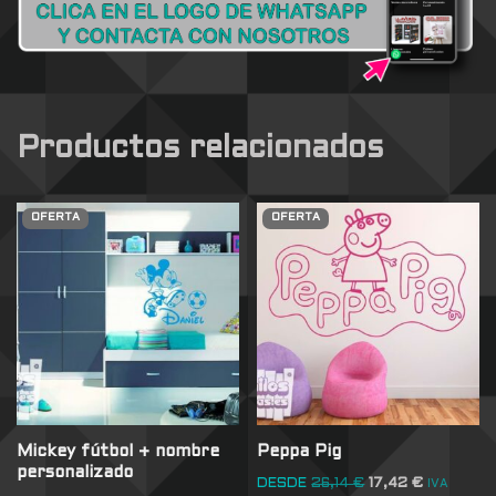
Productos relacionados
OFERTA
OFERTA
Mickey fútbol + nombre
Peppa Pig
personalizado
DESDE
26,14
€
17,42
€
IVA