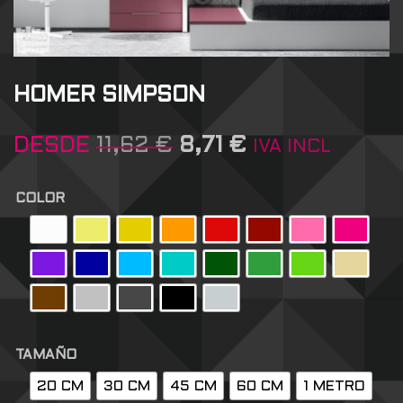
HOMER SIMPSON
DESDE
11,62
€
8,71
€
IVA INCL
COLOR
TAMAÑO
20 CM
30 CM
45 CM
60 CM
1 METRO