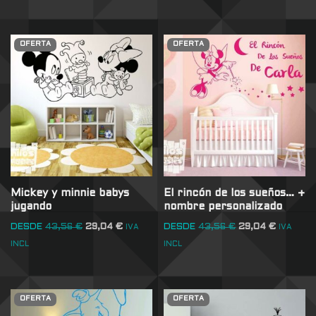
OFERTA
OFERTA
Mickey y minnie babys
El rincón de los sueños… +
jugando
nombre personalizado
DESDE
43,56
€
29,04
€
DESDE
43,56
€
29,04
€
IVA
IVA
INCL
INCL
OFERTA
OFERTA