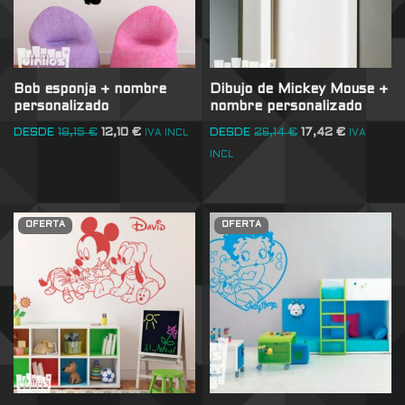
Bob esponja + nombre
Dibujo de Mickey Mouse +
personalizado
nombre personalizado
DESDE
18,15
€
12,10
€
DESDE
26,14
€
17,42
€
IVA INCL
IVA
INCL
OFERTA
OFERTA