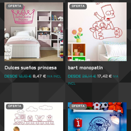
OFERTA
OFERTA
Dulces sueños princesa
bart monopatín
DESDE
12,10
€
8,47
€
DESDE
26,14
€
17,42
€
IVA INCL
IVA
INCL
OFERTA
OFERTA