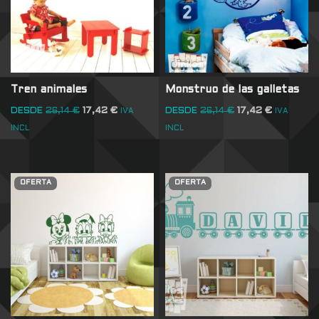
Tren animales
Monstruo de las galletas
DESDE
26,14
€
17,42
€
DESDE
26,14
€
17,42
€
IVA
IVA
INCL
INCL
OFERTA
OFERTA