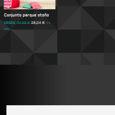
Conjunto parque otoño
DESDE
43,56
€
29,04
€
IVA
INCL