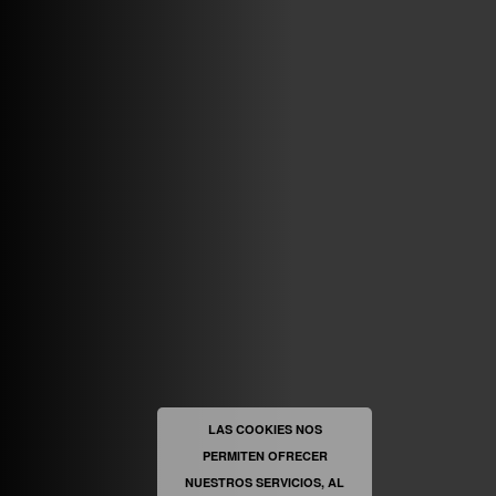
VINILOSYMAS.ES
MAYO 7TH, 10: 10PM
ABRIR FACEBOOK
VINILOSYMAS.ES
ESTÁ EN VINILOSYMAS.ES.
MAYO 6TH, 8: 58PM
ABRIR FACEBOOK
LAS COOKIES NOS
PERMITEN OFRECER
VINILOSYMAS.ES
ESTÁ EN VINILOSYMAS.ES.
MAYO 6TH, 8: 56PM
NUESTROS SERVICIOS, AL