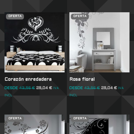
OFERTA
OFERTA
Corazón enredadera
Rosa floral
DESDE
43,56
€
29,04
€
DESDE
43,56
€
29,04
€
IVA
IVA
INCL
INCL
OFERTA
OFERTA