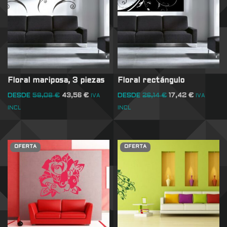
Floral mariposa, 3 piezas
Floral rectángulo
DESDE
58,08
€
43,56
€
DESDE
26,14
€
17,42
€
IVA
IVA
INCL
INCL
OFERTA
OFERTA