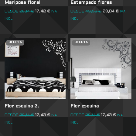
Mariposa floral
Estampado flores
DESDE
26,14
€
17,42
€
DESDE
43,56
€
29,04
€
IVA
IVA
INCL
INCL
OFERTA
OFERTA
Flor esquina 2.
Flor esquina
DESDE
26,14
€
17,42
€
DESDE
26,14
€
17,42
€
IVA
IVA
INCL
INCL