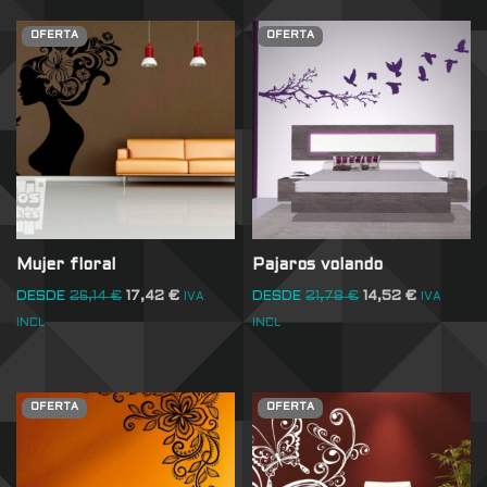
OFERTA
OFERTA
Mujer floral
Pajaros volando
DESDE
26,14
€
17,42
€
DESDE
21,78
€
14,52
€
IVA
IVA
INCL
INCL
OFERTA
OFERTA