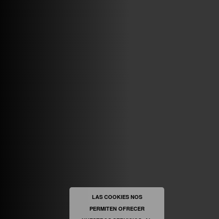
ABRIR FACEBOOK
VINILOSYMAS.ES
ESTÁ EN VINILOSYMAS.ES.
MAYO 6TH, 8: 54PM
ABRIR FACEBOOK
LAS COOKIES NOS
PERMITEN OFRECER
VINILOSYMAS.ES
ESTÁ EN VINILOSYMAS.ES.