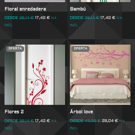
Floral enredadera
Bambú
DESDE
26,14
€
17,42
€
DESDE
26,14
€
17,42
€
IVA
IVA
INCL
INCL
OFERTA
OFERTA
Flores 2
Árbol love
DESDE
26,14
€
17,42
€
DESDE
43,56
€
29,04
€
IVA
IVA
INCL
INCL