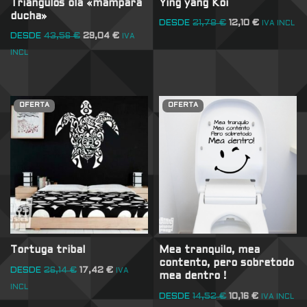
Triángulos ola «mampara
Ying yang Koi
ducha»
DESDE
21,78
€
12,10
€
IVA INCL
DESDE
43,56
€
29,04
€
IVA
INCL
OFERTA
OFERTA
Tortuga tribal
Mea tranquilo, mea
contento, pero sobretodo
DESDE
26,14
€
17,42
€
IVA
mea dentro !
INCL
DESDE
14,52
€
10,16
€
IVA INCL