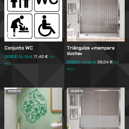
Conjunto WC
Triángulos «mampara
ducha»
DESDE
21,78
€
17,42
€
IVA
DESDE
43,56
€
29,04
€
IVA
INCL
INCL
OFERTA
OFERTA