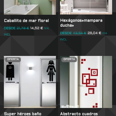
Hexágonos»mampara
Caballito de mar floral
ducha»
DESDE
21,78
€
14,52
€
IVA
DESDE
43,56
€
29,04
€
IVA
INCL
INCL
OFERTA
OFERTA
Super héroes baño
Abstracto cuadros