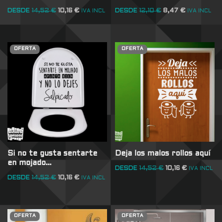
DESDE
14,52
€
10,16
€
DESDE
12,10
€
8,47
€
IVA INCL
IVA INCL
OFERTA
OFERTA
Si no te gusta sentarte
Deja los malos rollos aquí
en mojado…
DESDE
14,52
€
10,16
€
IVA INCL
DESDE
14,52
€
10,16
€
IVA INCL
OFERTA
OFERTA