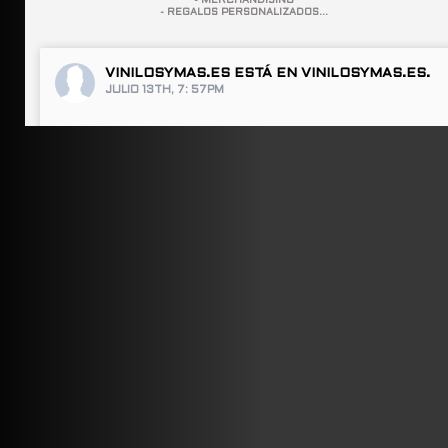
- MERCHANDISING
- REGALOS PERSONALIZADOS...
VINILOSYMAS.ES
ESTÁ EN VINILOSYMAS.ES.
JULIO 13TH, 7: 57PM
ABRIR FACEBOOK
VINILOSYMAS.ES
ESTÁ EN VINILOSYMAS.ES.
JULIO 13TH, 7: 55PM