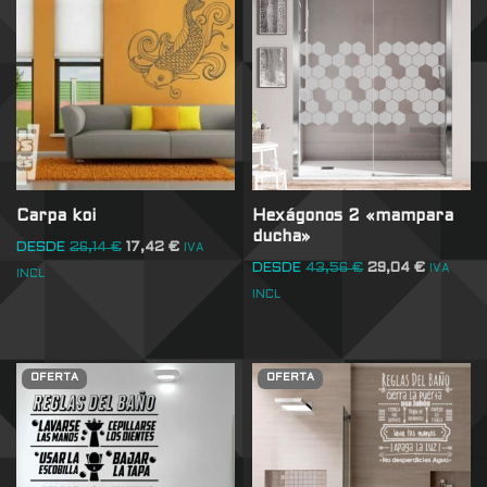
Carpa koi
Hexágonos 2 «mampara
ducha»
DESDE
26,14
€
17,42
€
IVA
DESDE
43,56
€
29,04
€
IVA
INCL
INCL
OFERTA
OFERTA