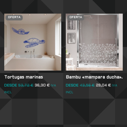
OFERTA
OFERTA
Tortugas marinas
Bambu «mampara ducha».
DESDE
53,72
€
36,30
€
DESDE
43,56
€
29,04
€
IVA
IVA
INCL
INCL