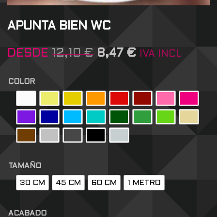
APUNTA BIEN WC
DESDE
12,10
€
8,47
€
IVA INCL
COLOR
TAMAÑO
30 CM
45 CM
60 CM
1 METRO
ACABADO