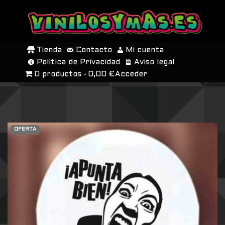
SALTAR
AL
Tienda
Contacto
Mi cuenta
CONTENIDO
Política de Privacidad
Aviso legal
0 productos
0,00 €
Acceder
OFERTA