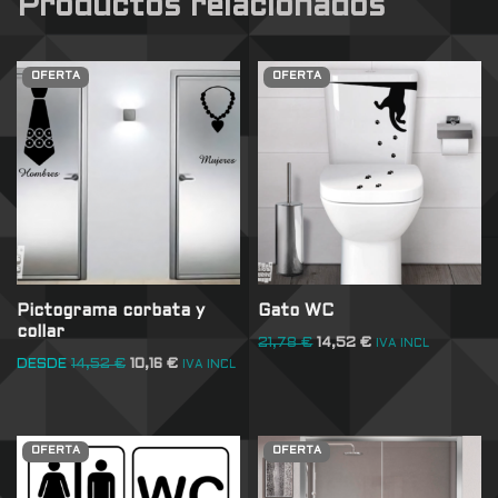
Productos relacionados
OFERTA
OFERTA
Pictograma corbata y
Gato WC
collar
21,78
€
14,52
€
IVA INCL
DESDE
14,52
€
10,16
€
IVA INCL
OFERTA
OFERTA