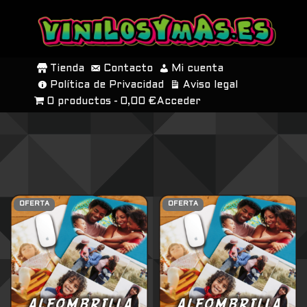
SALTAR
AL
Tienda
Contacto
Mi cuenta
CONTENIDO
Política de Privacidad
Aviso legal
0 productos
0,00 €
Acceder
OFERTA
OFERTA