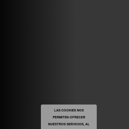
VINILOSYMAS.ES
MAYO 7TH, 10: 10PM
ABRIR FACEBOOK
VINILOSYMAS.ES
ESTÁ EN VINILOSYMAS.ES.
MAYO 6TH, 8: 58PM
ABRIR FACEBOOK
LAS COOKIES NOS
PERMITEN OFRECER
VINILOSYMAS.ES
ESTÁ EN VINILOSYMAS.ES.
MAYO 6TH, 8: 56PM
NUESTROS SERVICIOS, AL