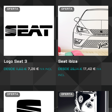
OFERTA
OFERTA
Logo Seat 3
Seat ibiza
DESDE
11,62
€
7,26
€
DESDE
26,14
€
17,42
€
IVA INCL
IVA
INCL
OFERTA
OFERTA