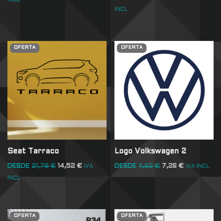
INCL
INCL
OFERTA
OFERTA
Seat Tarraco
Logo Volkswagen 2
DESDE
21,78
€
14,52
€
DESDE
11,62
€
7,26
€
IVA
IVA INCL
INCL
OFERTA
OFERTA