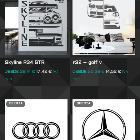
Skyline R34 GTR
r32 – golf v
DESDE
26,14
€
17,42
€
DESDE
22,39
€
14,52
€
IVA
IVA
INCL
INCL
OFERTA
OFERTA