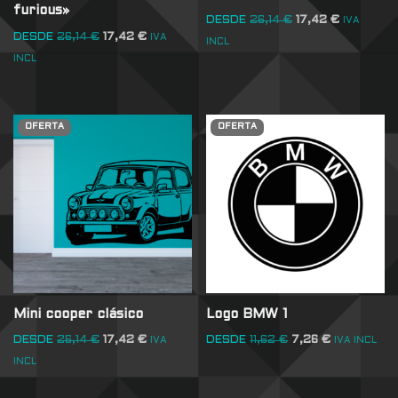
furious»
DESDE
26,14
€
17,42
€
IVA
DESDE
26,14
€
17,42
€
IVA
INCL
INCL
OFERTA
OFERTA
Mini cooper clásico
Logo BMW 1
DESDE
26,14
€
17,42
€
DESDE
11,62
€
7,26
€
IVA
IVA INCL
INCL