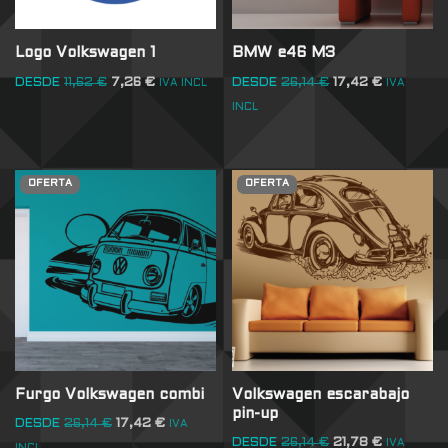
Logo Volkswagen 1
BMW e46 M3
DESDE
11,62
€
7,26
€
DESDE
26,14
€
17,42
€
IVA INCL
IVA
INCL
OFERTA
OFERTA
Furgo Volkswagen combi
Volkswagen escarabajo
pin-up
DESDE
26,14
€
17,42
€
IVA
DESDE
26,14
€
21,78
€
IVA