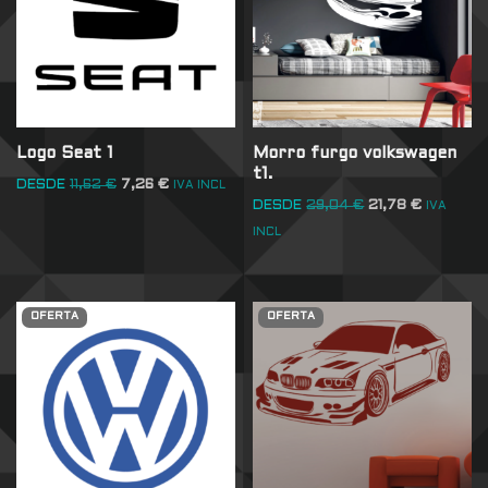
Logo Seat 1
Morro furgo volkswagen
t1.
DESDE
11,62
€
7,26
€
IVA INCL
DESDE
29,04
€
21,78
€
IVA
INCL
OFERTA
OFERTA