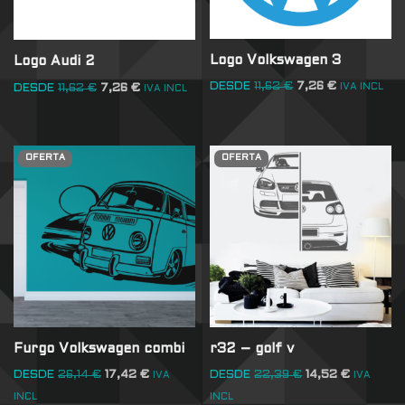
Logo Volkswagen 3
Logo Audi 2
DESDE
11,62
€
7,26
€
IVA INCL
DESDE
11,62
€
7,26
€
IVA INCL
OFERTA
OFERTA
Furgo Volkswagen combi
r32 – golf v
DESDE
26,14
€
17,42
€
DESDE
22,39
€
14,52
€
IVA
IVA
INCL
INCL