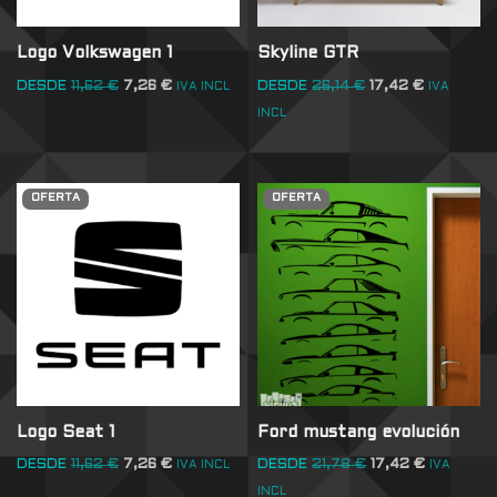
Logo Volkswagen 1
Skyline GTR
DESDE
11,62
€
7,26
€
DESDE
26,14
€
17,42
€
IVA INCL
IVA
INCL
OFERTA
OFERTA
Logo Seat 1
Ford mustang evolución
DESDE
11,62
€
7,26
€
DESDE
21,78
€
17,42
€
IVA INCL
IVA
INCL