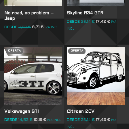
No road, no problem –
Skyline R34 GTR
Jeep
DESDE
26,14
€
17,42
€
IVA
DESDE
11,62
€
8,71
€
IVA INCL
INCL
OFERTA
OFERTA
Volkswagen GTI
Citroen 2CV
DESDE
14,52
€
10,16
€
DESDE
26,14
€
17,42
€
IVA INCL
IVA
INCL