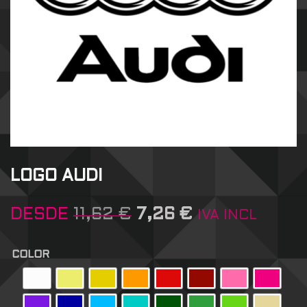
LOGO AUDI
DESDE
11,62
€
7,26
€
IVA INCL
COLOR