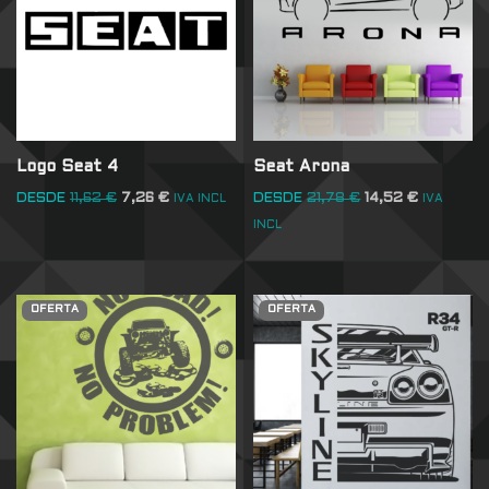
Logo Seat 4
Seat Arona
DESDE
11,62
€
7,26
€
DESDE
21,78
€
14,52
€
IVA INCL
IVA
INCL
OFERTA
OFERTA