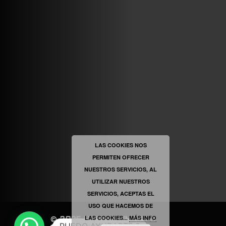
ABRIR FACEBOOK
VINILOSYMAS.ES
ESTÁ EN VINILOSYMAS.ES.
MAYO 6TH, 8: 54PM
ABRIR FACEBOOK
LAS COOKIES NOS
PERMITEN OFRECER
VINILOSYMAS.ES
ESTÁ EN VINILOSYMAS.ES.
NUESTROS SERVICIOS, AL
MAYO 6TH, 8: 52PM
UTILIZAR NUESTROS
SERVICIOS, ACEPTAS EL
USO QUE HACEMOS DE
LAS COOKIES...
MÁS INFO
©
2025
|
VINILOSYMAS.ES