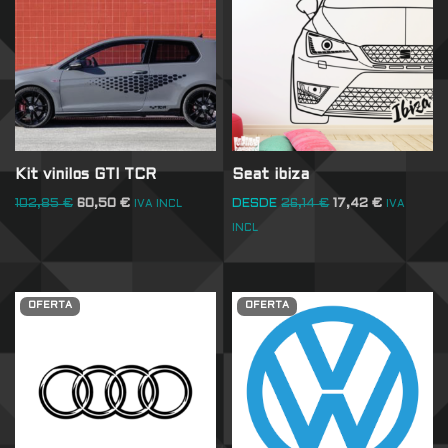
Kit vinilos GTI TCR
Seat ibiza
102,85
€
60,50
€
DESDE
26,14
€
17,42
€
IVA INCL
IVA
INCL
OFERTA
OFERTA