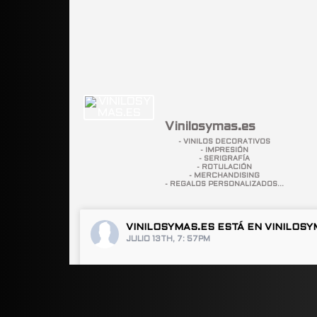
Vinilosymas.es
- VINILOS DECORATIVOS
- IMPRESIÓN
- SERIGRAFÍA
- ROTULACIÓN
- MERCHANDISING
- REGALOS PERSONALIZADOS...
VINILOSYMAS.ES
ESTÁ EN VINILOSY
JULIO 13TH, 7: 57PM