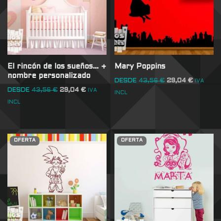
El rincón de los sueños… +
Mary Poppins
nombre personalizado
DESDE
43,56
€
29,04
€
IVA
DESDE
43,56
€
29,04
€
IVA
INCL
INCL
OFERTA
OFERTA