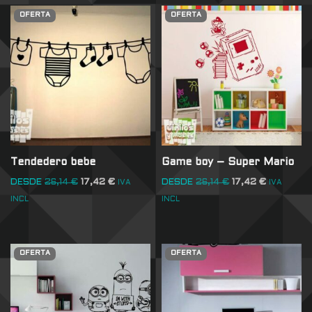
OFERTA
OFERTA
Tendedero bebe
Game boy – Super Mario
DESDE
26,14
€
17,42
€
DESDE
26,14
€
17,42
€
IVA
IVA
INCL
INCL
OFERTA
OFERTA