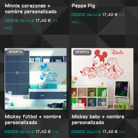
Minnie corazones +
Peppa Pig
nombre personalizado
DESDE
26,14
€
17,42
€
IVA
DESDE
26,14
€
17,42
€
IVA
INCL
INCL
OFERTA
OFERTA
Mickey fútbol + nombre
Mickey baby + nombre
personalizado
personalizado
DESDE
26,14
€
17,42
€
DESDE
26,14
€
17,42
€
IVA
IVA