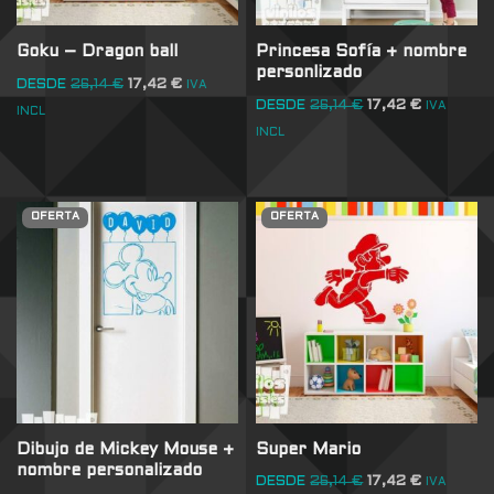
Goku – Dragon ball
Princesa Sofía + nombre
personlizado
DESDE
26,14
€
17,42
€
IVA
DESDE
26,14
€
17,42
€
IVA
INCL
INCL
OFERTA
OFERTA
Dibujo de Mickey Mouse +
Super Mario
nombre personalizado
DESDE
26,14
€
17,42
€
IVA