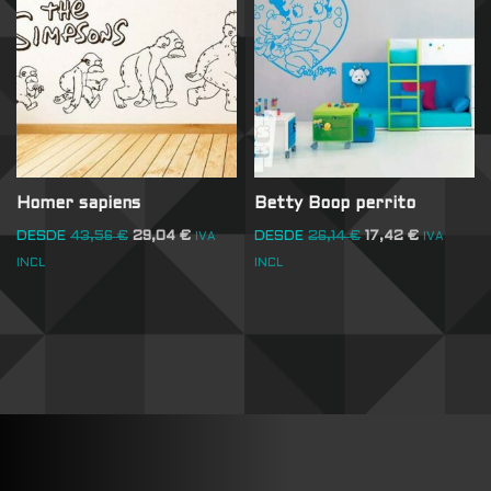
Homer sapiens
Betty Boop perrito
DESDE
43,56
€
29,04
€
DESDE
26,14
€
17,42
€
IVA
IVA
INCL
INCL