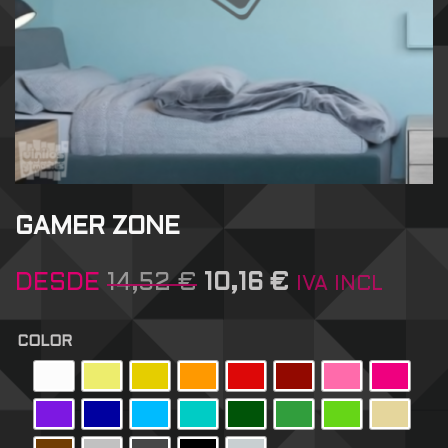
GAMER ZONE
DESDE
14,52
€
10,16
€
IVA INCL
COLOR