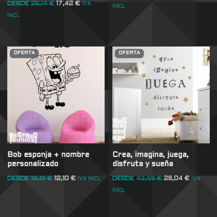
DESDE
26,14
€
17,42
€
IVA
INCL
INCL
OFERTA
OFERTA
Bob esponja + nombre
Crea, imagina, juega,
personalizado
disfruta y sueña
DESDE
18,15
€
12,10
€
DESDE
43,56
€
29,04
€
IVA INCL
IVA
INCL