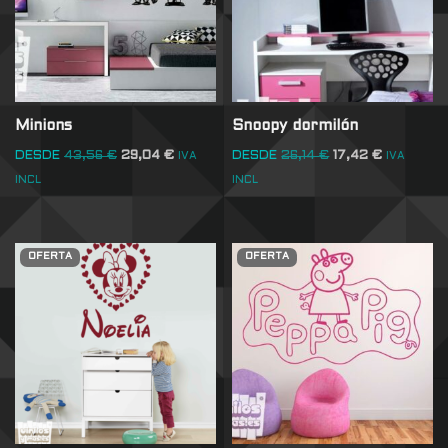
Minions
Snoopy dormilón
DESDE
43,56
€
29,04
€
DESDE
26,14
€
17,42
€
IVA
IVA
INCL
INCL
OFERTA
OFERTA