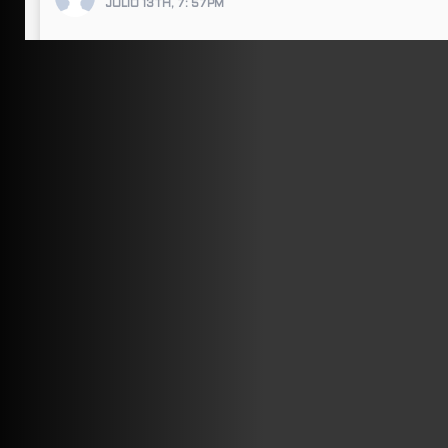
JULIO 13TH, 7: 57PM
ABRIR FACEBOOK
VINILOSYMAS.ES
ESTÁ EN VINILOSYMAS.ES.
JULIO 13TH, 7: 55PM
ABRIR FACEBOOK