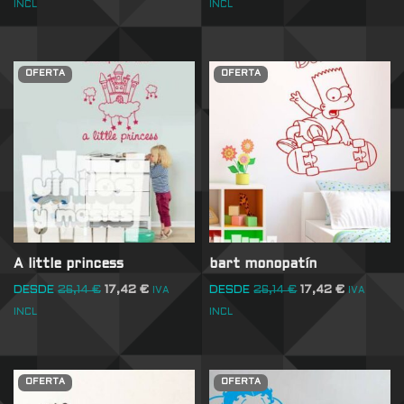
INCL
INCL
OFERTA
OFERTA
A little princess
bart monopatín
DESDE
26,14
€
17,42
€
DESDE
26,14
€
17,42
€
IVA
IVA
INCL
INCL
OFERTA
OFERTA