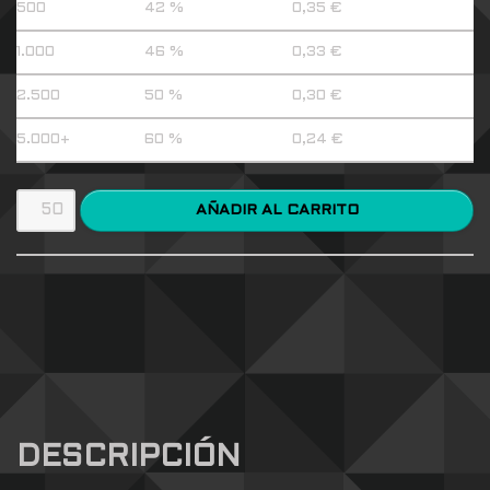
500
42 %
0,35
€
1.000
46 %
0,33
€
2.500
50 %
0,30
€
5.000+
60 %
0,24
€
AÑADIR AL CARRITO
DESCRIPCIÓN