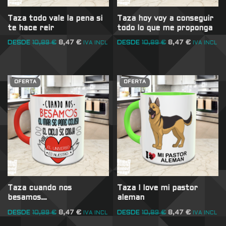
Taza todo vale la pena si
Taza hoy voy a conseguir
te hace reir
todo lo que me proponga
DESDE
10,89
€
8,47
€
DESDE
10,89
€
8,47
€
IVA INCL
IVA INCL
OFERTA
OFERTA
Taza cuando nos
Taza I love mi pastor
besamos…
aleman
DESDE
10,89
€
8,47
€
DESDE
10,89
€
8,47
€
IVA INCL
IVA INCL