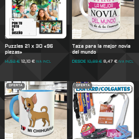
Puzzles 21 x 30 «96
Taza para la mejor novia
piezas»
del mundo
14,52
€
12,10
€
DESDE
10,89
€
8,47
€
IVA INCL
IVA INCL
OFERTA
OFERTA