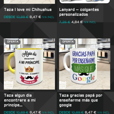
Taza I love mi Chihuahua
Lanyard – colgantes
personalizados
DESDE
10,89
€
8,47
€
IVA INCL
7,26
€
4,84
€
IVA INCL
OFERTA
OFERTA
Taza algun dia
Taza gracias papá por
encontrare a mi
enseñarme más que
principe…
google
DESDE
10,89
€
8,47
€
DESDE
10,89
€
8,47
€
IVA INCL
IVA INCL