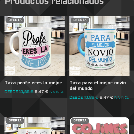
Productos relacionados
OFERTA
OFERTA
Taza profe eres la mejor
Taza para el mejor novio
del mundo
DESDE
10,89
€
8,47
€
IVA INCL
DESDE
10,89
€
8,47
€
IVA INCL
OFERTA
OFERTA