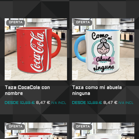
OFERTA
OFERTA
Taza CocaCola con
Taza como mi abuela
nombre
ninguna
DESDE
10,89
€
8,47
€
DESDE
10,89
€
8,47
€
IVA INCL
IVA INCL
OFERTA
OFERTA