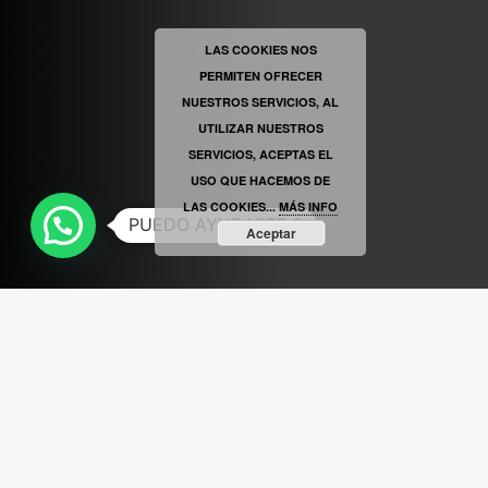
ABRIR FACEBOOK
LAS COOKIES NOS
PERMITEN OFRECER
VINILOSYMAS.ES
ESTÁ EN VINILOSYMAS.ES.
MAYO 6TH, 8: 56PM
NUESTROS SERVICIOS, AL
UTILIZAR NUESTROS
SERVICIOS, ACEPTAS EL
USO QUE HACEMOS DE
LAS COOKIES...
MÁS INFO
PUEDO AYUDARTE ?
Aceptar
ABRIR FACEBOOK
VINILOSYMAS.ES
ESTÁ EN VINILOSYMAS.ES.
MAYO 6TH, 8: 54PM