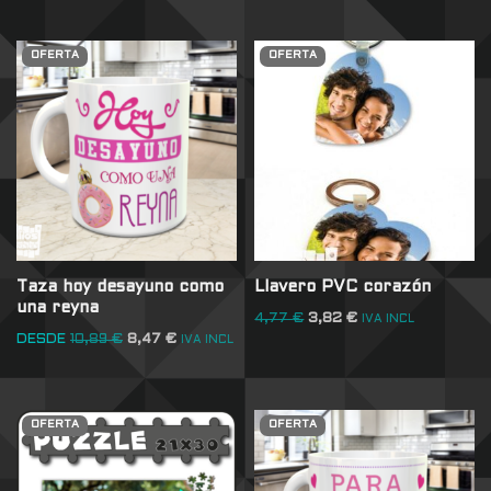
OFERTA
OFERTA
Taza hoy desayuno como
Llavero PVC corazón
una reyna
4,77
€
3,82
€
IVA INCL
DESDE
10,89
€
8,47
€
IVA INCL
OFERTA
OFERTA