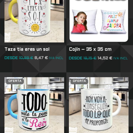
Taza tia eres un sol
Cojín – 35 x 35 cm
DESDE
10,89
€
8,47
€
DESDE
18,15
€
14,52
€
IVA INCL
IVA INCL
OFERTA
OFERTA