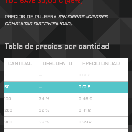
YOU SAVE
30,00
€
(
49
%)
PRECIOS DE PULSERA
SIN CIERRE «CIERRES
CONSULTAR DISPONIBILIDAD»
Tabla de precios por cantidad
CANTIDAD
DESCUENTO
PRECIO UNIDAD
1
—
0,61
€
50
—
0,61
€
100
24 %
0,46
€
200
32 %
0,41
€
300
36 %
0,39
€