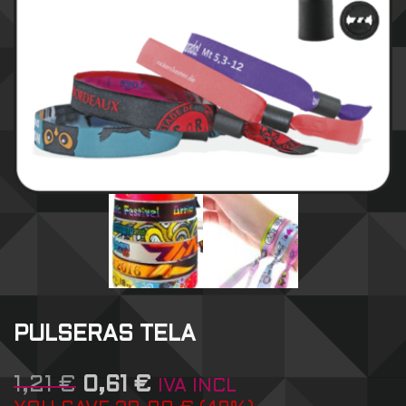
PULSERAS TELA
1,21
€
0,61
€
IVA INCL