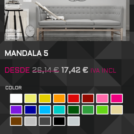
MANDALA 5
DESDE
26,14
€
17,42
€
IVA INCL
COLOR