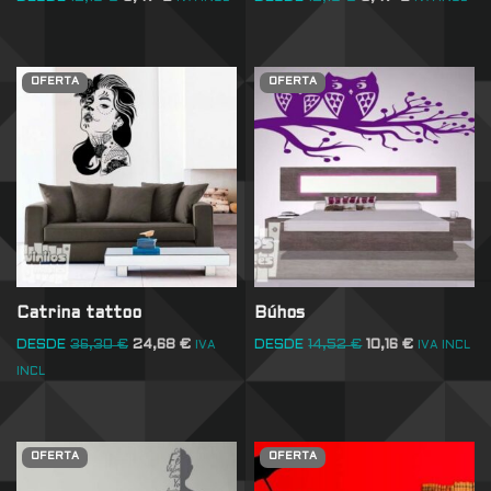
OFERTA
OFERTA
Catrina tattoo
Búhos
DESDE
36,30
€
24,68
€
DESDE
14,52
€
10,16
€
IVA
IVA INCL
INCL
OFERTA
OFERTA