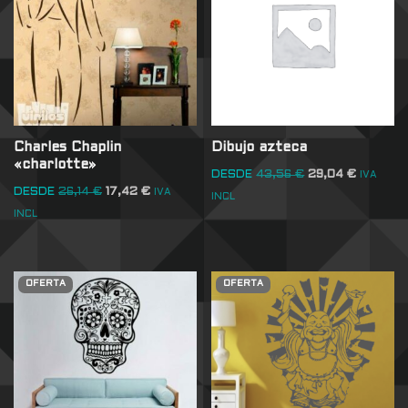
Charles Chaplin
Dibujo azteca
«charlotte»
DESDE
43,56
€
29,04
€
IVA
DESDE
26,14
€
17,42
€
IVA
INCL
INCL
OFERTA
OFERTA