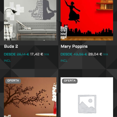
Buda 2
Mary Poppins
DESDE
26,14
€
17,42
€
DESDE
43,56
€
29,04
€
IVA
IVA
INCL
INCL
OFERTA
OFERTA