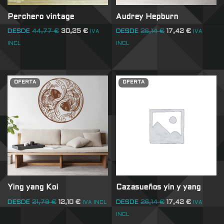
Perchero vintage
Audrey Hepburn
DESDE
44,77
€
30,25
€
DESDE
26,14
€
17,42
€
IVA
IVA
INCL
INCL
OFERTA
OFERTA
Ying yang Koi
Cazasueños yin y yang
DESDE
21,78
€
12,10
€
DESDE
26,14
€
17,42
€
IVA INCL
IVA
INCL