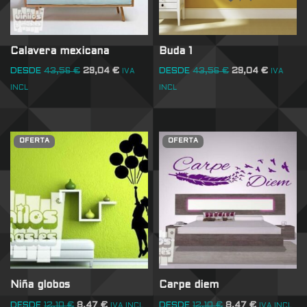
Calavera mexicana
Buda 1
DESDE
43,56
€
29,04
€
DESDE
43,56
€
29,04
€
IVA
IVA
INCL
INCL
OFERTA
OFERTA
Niña globos
Carpe diem
DESDE
12,10
€
8,47
€
DESDE
12,10
€
8,47
€
IVA INCL
IVA INCL