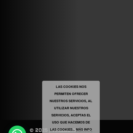
ABRIR FACEBOOK
VINILOSYMAS.ES
ESTÁ EN VINILOSYMAS.ES.
MAYO 6TH, 8: 54PM
ABRIR FACEBOOK
LAS COOKIES NOS
PERMITEN OFRECER
VINILOSYMAS.ES
ESTÁ EN VINILOSYMAS.ES.
NUESTROS SERVICIOS, AL
MAYO 6TH, 8: 52PM
UTILIZAR NUESTROS
SERVICIOS, ACEPTAS EL
USO QUE HACEMOS DE
LAS COOKIES...
MÁS INFO
©
2025
|
VINILOSYMAS.ES