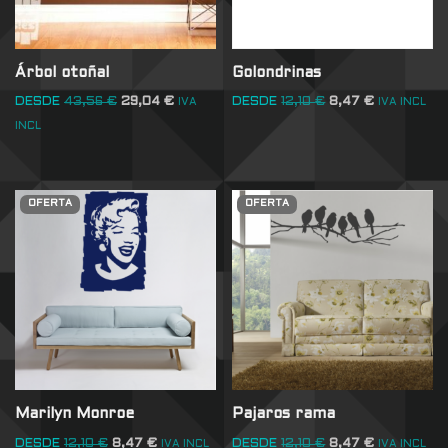
Árbol otoñal
Golondrinas
DESDE
43,56
€
29,04
€
DESDE
12,10
€
8,47
€
IVA
IVA INCL
INCL
OFERTA
OFERTA
Marilyn Monroe
Pajaros rama
DESDE
12,10
€
8,47
€
DESDE
12,10
€
8,47
€
IVA INCL
IVA INCL