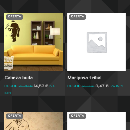
OFERTA
OFERTA
Cabeza buda
Mariposa tribal
DESDE
21,78
€
14,52
€
DESDE
12,10
€
8,47
€
IVA
IVA INCL
INCL
OFERTA
OFERTA