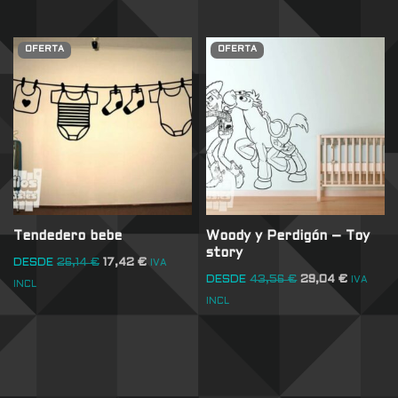
OFERTA
OFERTA
Tendedero bebe
Woody y Perdigón – Toy
story
DESDE
26,14
€
17,42
€
IVA
DESDE
43,56
€
29,04
€
IVA
INCL
INCL