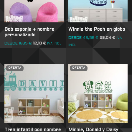
Bob esponja + nombre
Winnie the Pooh en globo
personalizado
DESDE
43,56
€
29,04
€
IVA
DESDE
18,15
€
12,10
€
IVA INCL
INCL
OFERTA
OFERTA
Tren infantil con nombre
Minnie, Donald y Daisy