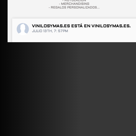
- ROTULACIÓN
- MERCHANDISING
- REGALOS PERSONALIZADOS...
VINILOSYMAS.ES
ESTÁ EN VINILOSYMAS.ES.
JULIO 13TH, 7: 57PM
ABRIR FACEBOOK
VINILOSYMAS.ES
ESTÁ EN VINILOSYMAS.ES.
JULIO 13TH, 7: 55PM