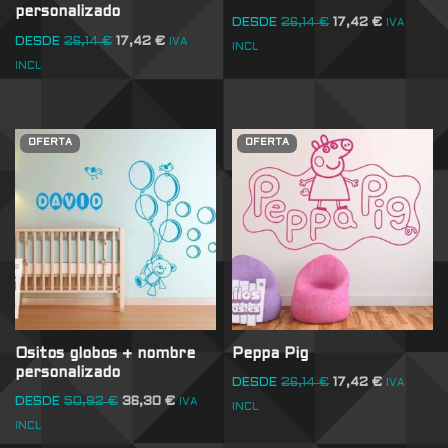
personalizado
DESDE
26,14
€
17,42
€
IVA
DESDE
26,14
€
17,42
€
IVA
INCL
INCL
OFERTA
OFERTA
Ositos globos + nombre
Peppa Pig
personalizado
DESDE
26,14
€
17,42
€
IVA
DESDE
50,82
€
36,30
€
IVA
INCL
INCL