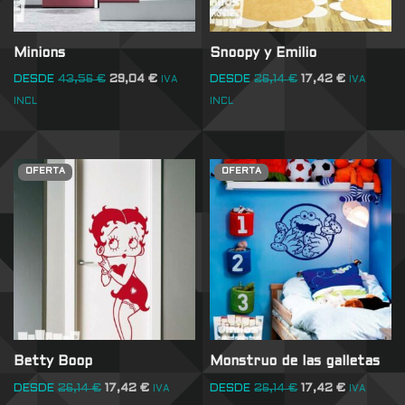
Minions
Snoopy y Emilio
DESDE
43,56
€
29,04
€
DESDE
26,14
€
17,42
€
IVA
IVA
INCL
INCL
OFERTA
OFERTA
Betty Boop
Monstruo de las galletas
DESDE
26,14
€
17,42
€
DESDE
26,14
€
17,42
€
IVA
IVA