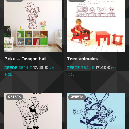
Goku – Dragon ball
Tren animales
DESDE
26,14
€
17,42
€
DESDE
26,14
€
17,42
€
IVA
IVA
INCL
INCL
OFERTA
OFERTA