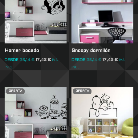
Homer bocado
Snoopy dormilón
DESDE
26,14
€
17,42
€
DESDE
26,14
€
17,42
€
IVA
IVA
INCL
INCL
OFERTA
OFERTA