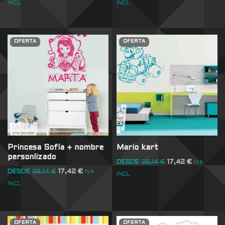
INCL
INCL
OFERTA
OFERTA
Princesa Sofía + nombre
Mario kart
personlizado
DESDE
26,14
€
17,42
€
IVA
DESDE
26,14
€
17,42
€
IVA
INCL
INCL
OFERTA
OFERTA