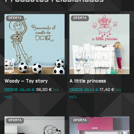
OFERTA
OFERTA
Woody – Toy story
A little princess
DESDE
46,46
€
36,30
€
DESDE
26,14
€
17,42
€
IVA
IVA
INCL
INCL
OFERTA
OFERTA