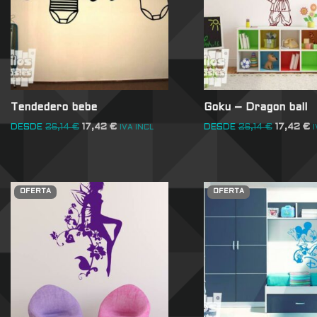
Tendedero bebe
Goku – Dragon ball
DESDE
26,14
€
17,42
€
DESDE
26,14
€
17,42
€
IVA INCL
I
OFERTA
OFERTA