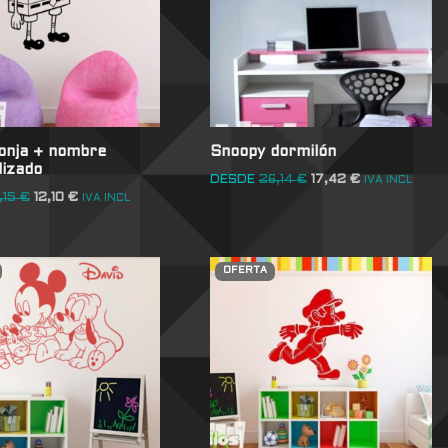
onja + nombre
Snoopy dormilón
lizado
DESDE
26,14
€
17,42
€
IVA INCL
,15
€
12,10
€
IVA INCL
OFERTA