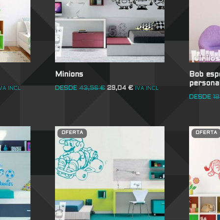
Minions
Bob esp
persona
DESDE
43,56
€
29,04
€
VA INCL
IVA INCL
DESDE
18
OFERTA
OFERTA