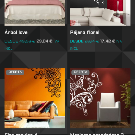
Árbol love
Pájaro floral
DESDE
43,56
€
29,04
€
DESDE
26,14
€
17,42
€
IVA
IVA
INCL
INCL
OFERTA
OFERTA