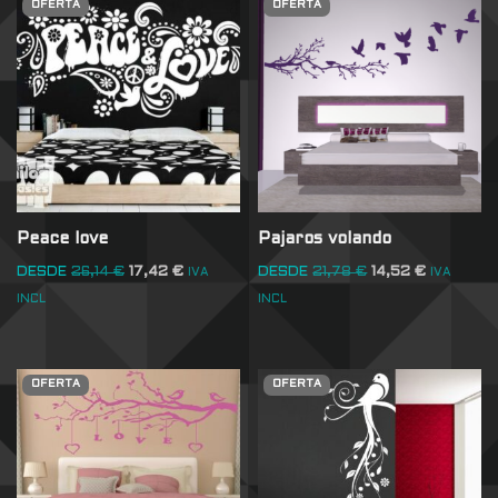
OFERTA
OFERTA
Peace love
Pajaros volando
DESDE
26,14
€
17,42
€
DESDE
21,78
€
14,52
€
IVA
IVA
INCL
INCL
OFERTA
OFERTA