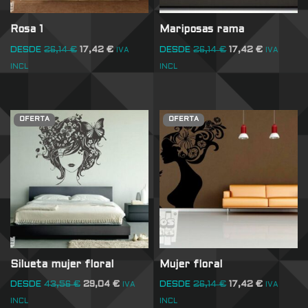
Rosa 1
Mariposas rama
DESDE
26,14
€
17,42
€
DESDE
26,14
€
17,42
€
IVA
IVA
INCL
INCL
OFERTA
OFERTA
Silueta mujer floral
Mujer floral
DESDE
43,56
€
29,04
€
DESDE
26,14
€
17,42
€
IVA
IVA
INCL
INCL