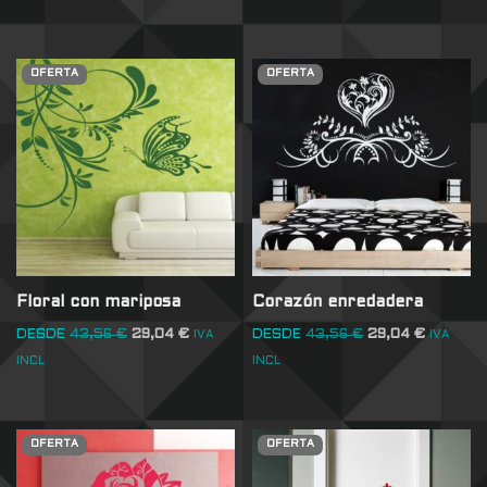
OFERTA
OFERTA
Floral con mariposa
Corazón enredadera
DESDE
43,56
€
29,04
€
DESDE
43,56
€
29,04
€
IVA
IVA
INCL
INCL
OFERTA
OFERTA