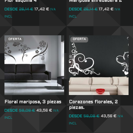
Flor esquina 4
Mariposa enredadera 2
DESDE
26,14
€
17,42
€
DESDE
26,14
€
17,42
€
IVA
IVA
INCL
INCL
OFERTA
OFERTA
Floral mariposa, 3 piezas
Corazones florales, 2
piezas.
DESDE
58,08
€
43,56
€
IVA
DESDE
58,08
€
43,56
€
IVA
INCL
INCL