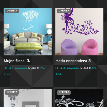
OFERTA
OFERTA
Mujer floral 2.
Hada enredadera 2
DESDE
26,14
€
17,42
€
DESDE
26,14
€
17,42
€
IVA
IVA
INCL
INCL
OFERTA
OFERTA