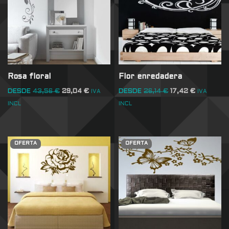
Rosa floral
Flor enredadera
DESDE
43,56
€
29,04
€
DESDE
26,14
€
17,42
€
IVA
IVA
INCL
INCL
OFERTA
OFERTA