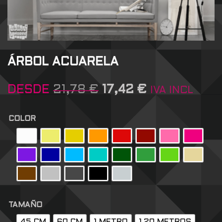
ÁRBOL ACUARELA
DESDE
21,78
€
17,42
€
IVA INCL
COLOR
TAMAÑO
45 CM
60 CM
1 METRO
1,20 METROS