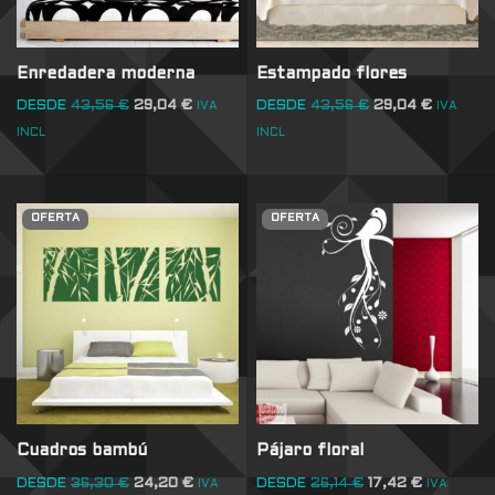
Enredadera moderna
Estampado flores
DESDE
43,56
€
29,04
€
DESDE
43,56
€
29,04
€
IVA
IVA
INCL
INCL
OFERTA
OFERTA
Cuadros bambú
Pájaro floral
DESDE
36,30
€
24,20
€
DESDE
26,14
€
17,42
€
IVA
IVA