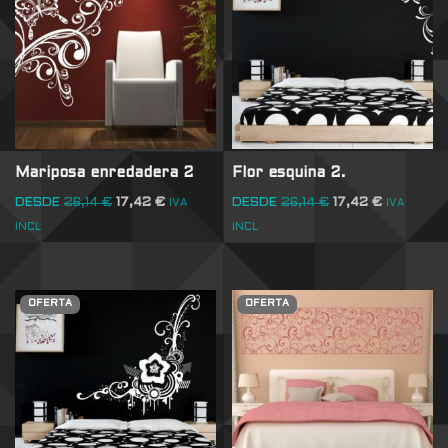
Mariposa enredadera 2
Flor esquina 2.
DESDE
26,14
€
17,42
€
DESDE
26,14
€
17,42
€
IVA
IVA
INCL
INCL
OFERTA
OFERTA