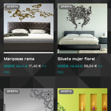
OFERTA
OFERTA
Mariposas rama
Silueta mujer floral
DESDE
26,14
€
17,42
€
DESDE
43,56
€
29,04
€
IVA
IVA
INCL
INCL
OFERTA
OFERTA