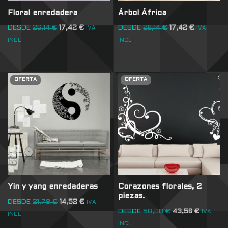
Floral enredadera
Árbol África
DESDE
26,14
€
17,42
€
DESDE
26,14
€
17,42
€
IVA
IVA
INCL
INCL
OFERTA
OFERTA
Yin y yang enredaderas
Corazones florales, 2
piezas.
DESDE
21,78
€
14,52
€
IVA
DESDE
58,08
€
43,56
€
IVA
INCL
INCL