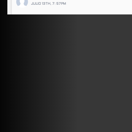
JULIO 13TH, 7: 57PM
ABRIR FACEBOOK
VINILOSYMAS.ES
ESTÁ EN VINILOSYMAS.ES.
JULIO 13TH, 7: 55PM