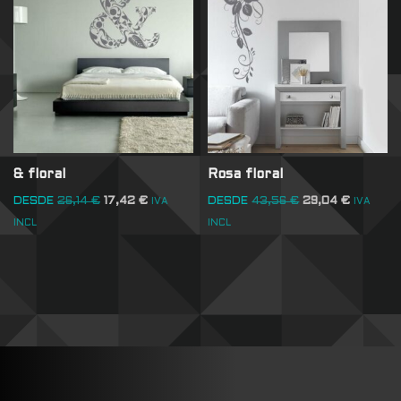
& floral
Rosa floral
DESDE
26,14
€
17,42
€
DESDE
43,56
€
29,04
€
IVA
IVA
INCL
INCL