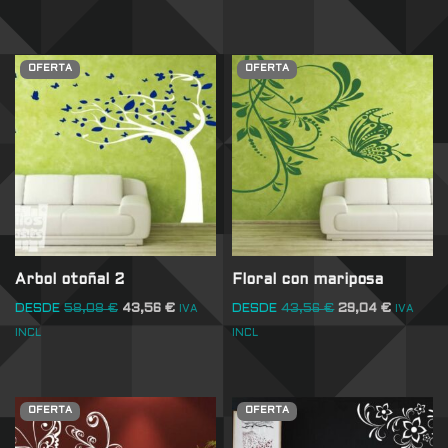
OFERTA
OFERTA
Arbol otoñal 2
Floral con mariposa
DESDE
58,08
€
43,56
€
DESDE
43,56
€
29,04
€
IVA
IVA
INCL
INCL
OFERTA
OFERTA