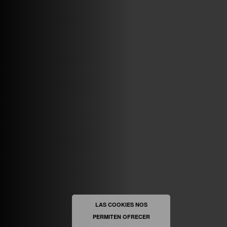
VINILOSYMAS.ES
MAYO 7TH, 10: 10PM
ABRIR FACEBOOK
VINILOSYMAS.ES
ESTÁ EN VINILOSYMAS.ES.
MAYO 6TH, 8: 58PM
ABRIR FACEBOOK
LAS COOKIES NOS
PERMITEN OFRECER
VINILOSYMAS.ES
ESTÁ EN VINILOSYMAS.ES.
MAYO 6TH, 8: 56PM