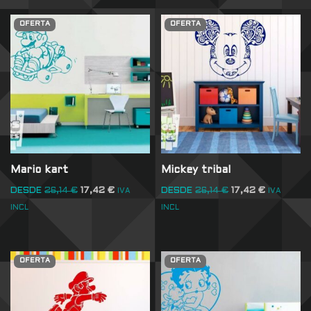
OFERTA
OFERTA
Mario kart
Mickey tribal
DESDE
26,14
€
17,42
€
DESDE
26,14
€
17,42
€
IVA
IVA
INCL
INCL
OFERTA
OFERTA