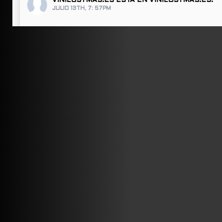
VINILOSYMAS.ES
ESTÁ EN VINILOSYMAS.ES.
JULIO 13TH, 7: 57PM
ABRIR FACEBOOK
VINILOSYMAS.ES
ESTÁ EN VINILOSYMAS.ES.
JULIO 13TH, 7: 55PM