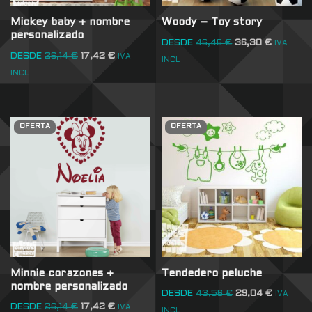
Mickey baby + nombre
Woody – Toy story
personalizado
DESDE
46,46
€
36,30
€
IVA
DESDE
26,14
€
17,42
€
IVA
INCL
INCL
OFERTA
OFERTA
Minnie corazones +
Tendedero peluche
nombre personalizado
DESDE
43,56
€
29,04
€
IVA
DESDE
26,14
€
17,42
€
IVA
INCL