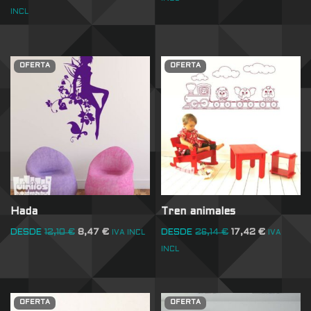
INCL
OFERTA
OFERTA
Hada
Tren animales
DESDE
12,10
€
8,47
€
DESDE
26,14
€
17,42
€
IVA INCL
IVA
INCL
OFERTA
OFERTA