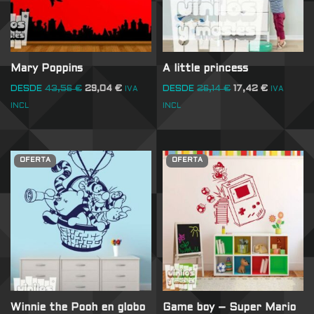
Mary Poppins
A little princess
DESDE
43,56
€
29,04
€
DESDE
26,14
€
17,42
€
IVA
IVA
INCL
INCL
OFERTA
OFERTA
Winnie the Pooh en globo
Game boy – Super Mario