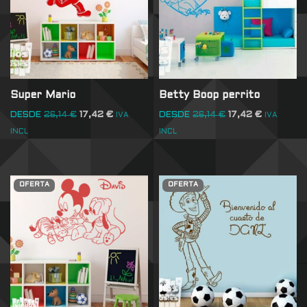
Super Mario
Betty Boop perrito
DESDE
26,14
€
17,42
€
DESDE
26,14
€
17,42
€
IVA
IVA
INCL
INCL
OFERTA
OFERTA