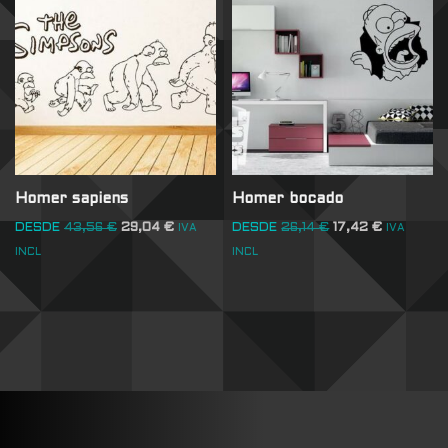
Homer sapiens
Homer bocado
DESDE
43,56
€
29,04
€
DESDE
26,14
€
17,42
€
IVA
IVA
INCL
INCL