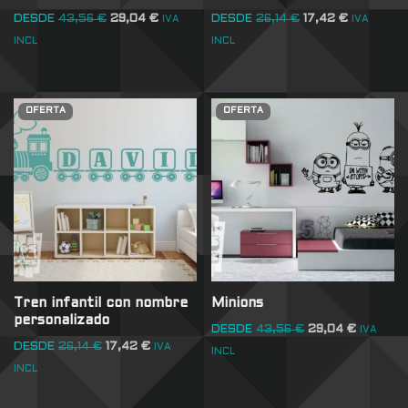
DESDE
43,56
€
29,04
€
DESDE
26,14
€
17,42
€
IVA
IVA
INCL
INCL
OFERTA
OFERTA
Tren infantil con nombre
Minions
personalizado
DESDE
43,56
€
29,04
€
IVA
DESDE
26,14
€
17,42
€
IVA
INCL
INCL