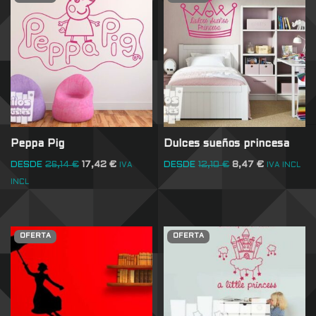
Peppa Pig
Dulces sueños princesa
DESDE
26,14
€
17,42
€
DESDE
12,10
€
8,47
€
IVA
IVA INCL
INCL
OFERTA
OFERTA