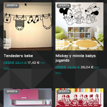
OFERTA
OFERTA
Tendedero bebe
Mickey y minnie babys
jugando
DESDE
26,14
€
17,42
€
IVA
DESDE
43,56
€
29,04
€
IVA
INCL
INCL
OFERTA
OFERTA