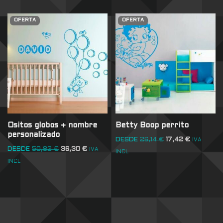
OFERTA
OFERTA
Ositos globos + nombre
Betty Boop perrito
personalizado
DESDE
26,14
€
17,42
€
IVA
DESDE
50,82
€
36,30
€
IVA
INCL
INCL