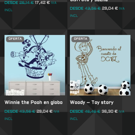
DESDE
26,14
€
17,42
€
IVA
DESDE
43,56
€
29,04
€
IVA
INCL
INCL
OFERTA
OFERTA
Winnie the Pooh en globo
Woody – Toy story
DESDE
43,56
€
29,04
€
DESDE
46,46
€
36,30
€
IVA
IVA
INCL
INCL