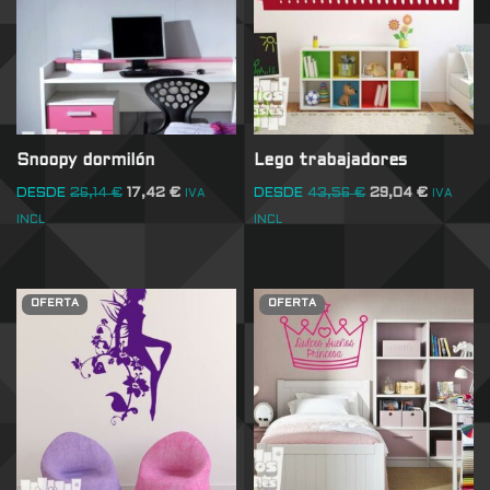
Snoopy dormilón
Lego trabajadores
DESDE
26,14
€
17,42
€
DESDE
43,56
€
29,04
€
IVA
IVA
INCL
INCL
OFERTA
OFERTA