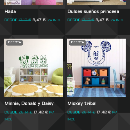
Hada
Dulces sueños princesa
DESDE
12,10
€
8,47
€
DESDE
12,10
€
8,47
€
IVA INCL
IVA INCL
OFERTA
OFERTA
Minnie, Donald y Daisy
Mickey tribal
DESDE
26,14
€
17,42
€
DESDE
26,14
€
17,42
€
IVA
IVA
INCL
INCL