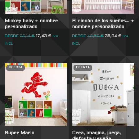
Mickey baby + nombre
El rincón de los sueños… +
personalizado
nombre personalizado
DESDE
26,14
€
17,42
€
DESDE
43,56
€
29,04
€
IVA
IVA
INCL
INCL
OFERTA
OFERTA
Super Mario
Crea, imagina, juega,
disfruta y sueña