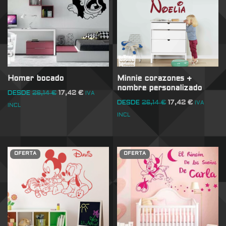
Homer bocado
Minnie corazones +
nombre personalizado
DESDE
26,14
€
17,42
€
IVA
DESDE
26,14
€
17,42
€
IVA
INCL
INCL
OFERTA
OFERTA