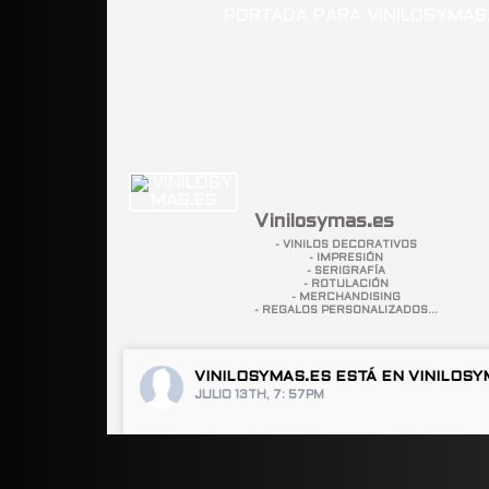
Vinilosymas.es
- VINILOS DECORATIVOS
- IMPRESIÓN
- SERIGRAFÍA
- ROTULACIÓN
- MERCHANDISING
- REGALOS PERSONALIZADOS...
VINILOSYMAS.ES
ESTÁ EN VINILOSY
JULIO 13TH, 7: 57PM