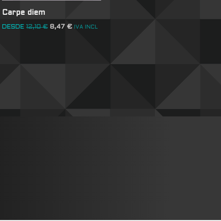
Carpe diem
DESDE
12,10
€
8,47
€
IVA INCL