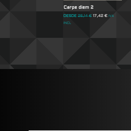
Carpe diem 2
DESDE
26,14
€
17,42
€
IVA
INCL