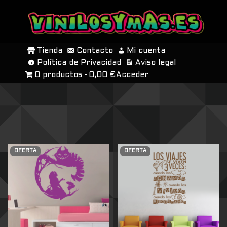
SALTAR
AL
Tienda
Contacto
Mi cuenta
CONTENIDO
Política de Privacidad
Aviso legal
0 productos
0,00 €
Acceder
OFERTA
OFERTA