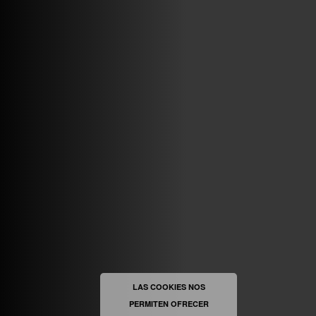
VINILOSYMAS.ES
MAYO 7TH, 10: 10PM
ABRIR FACEBOOK
VINILOSYMAS.ES
ESTÁ EN VINILOSYMAS.ES.
MAYO 6TH, 8: 58PM
ABRIR FACEBOOK
LAS COOKIES NOS
PERMITEN OFRECER
VINILOSYMAS.ES
ESTÁ EN VINILOSYMAS.ES.
MAYO 6TH, 8: 56PM