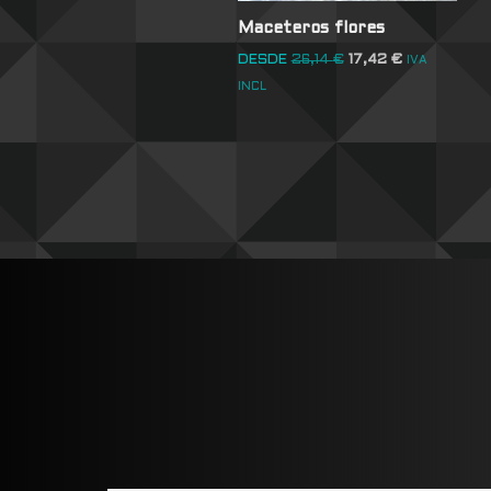
Maceteros flores
DESDE
26,14
€
17,42
€
IVA
INCL