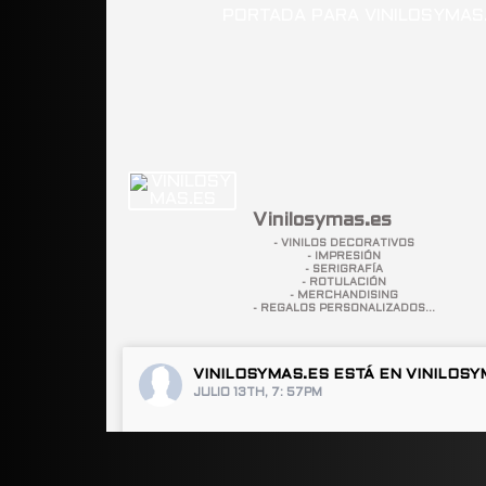
Vinilosymas.es
- VINILOS DECORATIVOS
- IMPRESIÓN
- SERIGRAFÍA
- ROTULACIÓN
- MERCHANDISING
- REGALOS PERSONALIZADOS...
VINILOSYMAS.ES
ESTÁ EN VINILOSY
JULIO 13TH, 7: 57PM