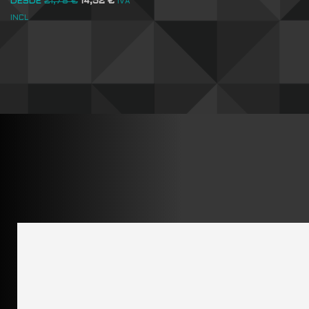
DESDE
21,78
€
14,52
€
IVA
INCL