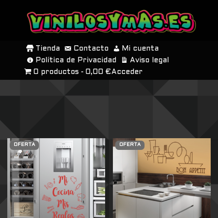
SALTAR
AL
Tienda
Contacto
Mi cuenta
CONTENIDO
Política de Privacidad
Aviso legal
0 productos
0,00 €
Acceder
OFERTA
OFERTA