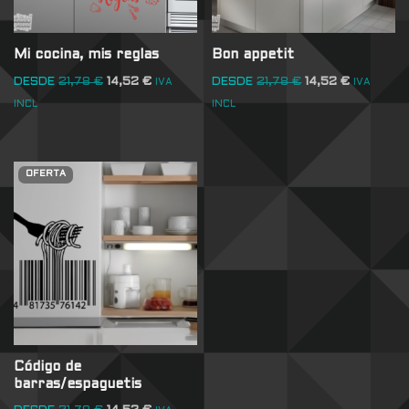
Mi cocina, mis reglas
Bon appetit
DESDE
21,78
€
14,52
€
DESDE
21,78
€
14,52
€
IVA
IVA
INCL
INCL
OFERTA
Código de
barras/espaguetis