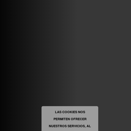
VINILOSYMAS.ES
MAYO 7TH, 10: 10PM
ABRIR FACEBOOK
VINILOSYMAS.ES
ESTÁ EN VINILOSYMAS.ES.
MAYO 6TH, 8: 58PM
ABRIR FACEBOOK
LAS COOKIES NOS
PERMITEN OFRECER
VINILOSYMAS.ES
ESTÁ EN VINILOSYMAS.ES.
MAYO 6TH, 8: 56PM
NUESTROS SERVICIOS, AL