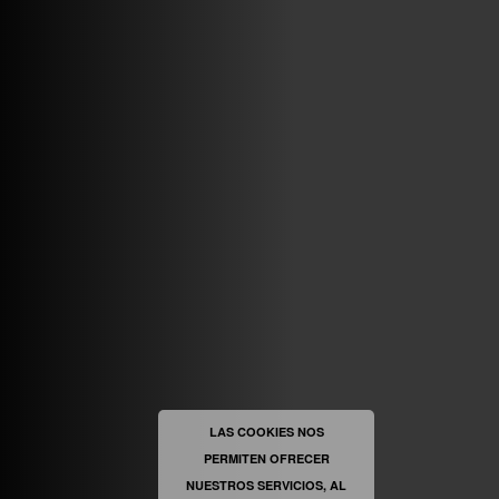
VINILOSYMAS.ES
MAYO 7TH, 10: 10PM
ABRIR FACEBOOK
VINILOSYMAS.ES
ESTÁ EN VINILOSYMAS.ES.
MAYO 6TH, 8: 58PM
ABRIR FACEBOOK
LAS COOKIES NOS
PERMITEN OFRECER
VINILOSYMAS.ES
ESTÁ EN VINILOSYMAS.ES.
MAYO 6TH, 8: 56PM
NUESTROS SERVICIOS, AL