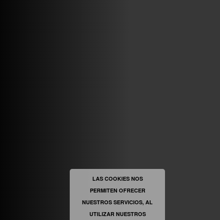
ABRIR FACEBOOK
VINILOSYMAS.ES
ESTÁ EN VINILOSYMAS.ES.
MAYO 6TH, 8: 58PM
ABRIR FACEBOOK
LAS COOKIES NOS
PERMITEN OFRECER
VINILOSYMAS.ES
ESTÁ EN VINILOSYMAS.ES.
MAYO 6TH, 8: 56PM
NUESTROS SERVICIOS, AL
UTILIZAR NUESTROS