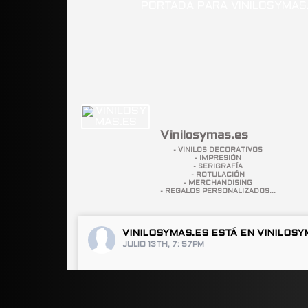
Vinilosymas.es
- VINILOS DECORATIVOS
- IMPRESIÓN
- SERIGRAFÍA
- ROTULACIÓN
- MERCHANDISING
- REGALOS PERSONALIZADOS...
VINILOSYMAS.ES
ESTÁ EN VINILOSY
JULIO 13TH, 7: 57PM