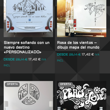
Rosa de los vientos –
Siempre soñando con un
dibujo mapa del mundo
nuevo destino
«PERSONALIZADO»
DESDE
26,14
€
17,42
€
IVA
DESDE
26,14
€
17,42
€
IVA
INCL
INCL
OFERTA
OFERTA