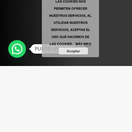
LAS COOKIES NOS
PERMITEN OFRECER
VINILOSYMAS.ES
ESTÁ EN VINILOSYMAS.ES.
MAYO 6TH, 8: 56PM
NUESTROS SERVICIOS, AL
UTILIZAR NUESTROS
SERVICIOS, ACEPTAS EL
USO QUE HACEMOS DE
LAS COOKIES...
MÁS INFO
PUEDO AYUDARTE ?
Aceptar
ABRIR FACEBOOK
VINILOSYMAS.ES
ESTÁ EN VINILOSYMAS.ES.
MAYO 6TH, 8: 54PM
ABRIR FACEBOOK