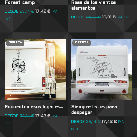
Forest camp
Rosa de los vientos
elementos
DESDE
26,14
€
17,42
€
IVA
DESDE
21,78
€
13,31
€
IVA INCL
INCL
OFERTA
OFERTA
Encuentra esos lugares…
Siempre listos para
despegar
DESDE
26,14
€
17,42
€
IVA
DESDE
26,14
€
17,42
€
IVA
INCL
INCL