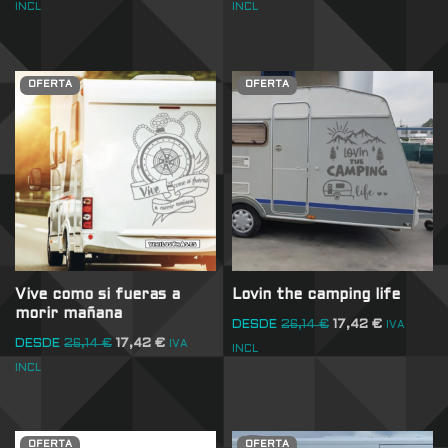
INCL
INCL
OFERTA
OFERTA
Vive como si fueras a
Lovin the camping life
morir mañana
DESDE
26,14
€
17,42
€
IVA
DESDE
26,14
€
17,42
€
IVA
INCL
INCL
OFERTA
OFERTA