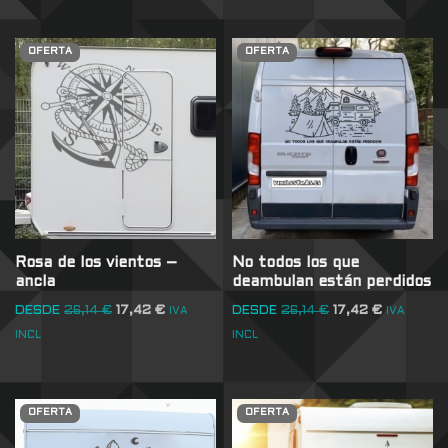
OFERTA
OFERTA
Rosa de los vientos –
No todos los que
ancla
deambulan están perdidos
DESDE
26,14
€
17,42
€
DESDE
26,14
€
17,42
€
IVA
IVA
INCL
INCL
OFERTA
OFERTA