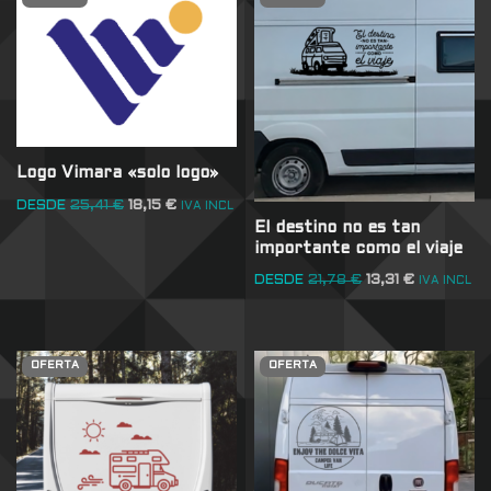
Logo Vimara «solo logo»
DESDE
25,41
€
18,15
€
IVA INCL
El destino no es tan
importante como el viaje
DESDE
21,78
€
13,31
€
IVA INCL
OFERTA
OFERTA