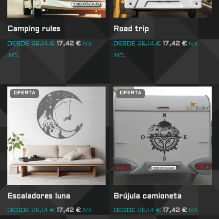
Camping rules
Road trip
DESDE
26,14
€
17,42
€
DESDE
26,14
€
17,42
€
IVA
IVA
INCL
INCL
OFERTA
OFERTA
Escaladores luna
Brújula camioneta
DESDE
26,14
€
17,42
€
DESDE
26,14
€
17,42
€
IVA
IVA