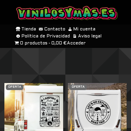
SALTAR
AL
Tienda
Contacto
Mi cuenta
CONTENIDO
Política de Privacidad
Aviso legal
0 productos
0,00 €
Acceder
OFERTA
OFERTA