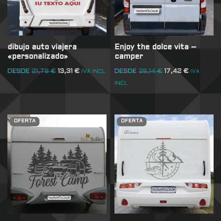
dibujo auto viajera
Enjoy the dolce vita –
«personalizado»
camper
DESDE
21,78
€
13,31
€
DESDE
26,14
€
17,42
€
IVA INCL
IVA
INCL
OFERTA
OFERTA