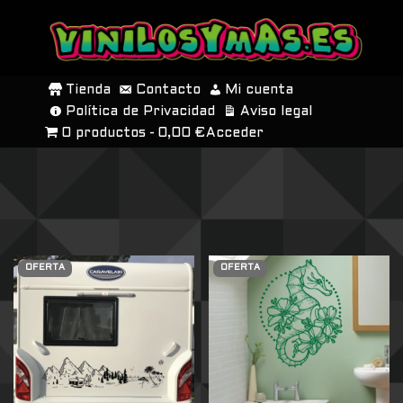
SALTAR
AL
Tienda
Contacto
Mi cuenta
CONTENIDO
Política de Privacidad
Aviso legal
0 productos
0,00 €
Acceder
OFERTA
OFERTA