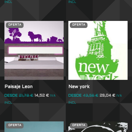
INCL
INCL
OFERTA
OFERTA
Paisaje Leon
New york
DESDE
21,78
€
14,52
€
DESDE
43,56
€
29,04
€
IVA
IVA
INCL
INCL
OFERTA
OFERTA