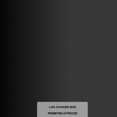
VINILOSYMAS.ES
MAYO 7TH, 10: 10PM
ABRIR FACEBOOK
VINILOSYMAS.ES
ESTÁ EN VINILOSYMAS.ES.
MAYO 6TH, 8: 58PM
ABRIR FACEBOOK
LAS COOKIES NOS
PERMITEN OFRECER
VINILOSYMAS.ES
ESTÁ EN VINILOSYMAS.ES.