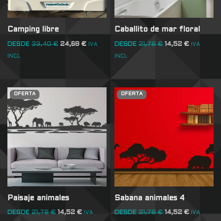
Camping libre
Caballito de mar floral
DESDE
33,40
€
24,68
€
DESDE
21,78
€
14,52
€
IVA
IVA
INCL
INCL
OFERTA
OFERTA
Paisaje animales
Sabana animales 4
DESDE
21,78
€
14,52
€
DESDE
21,78
€
14,52
€
IVA
IVA